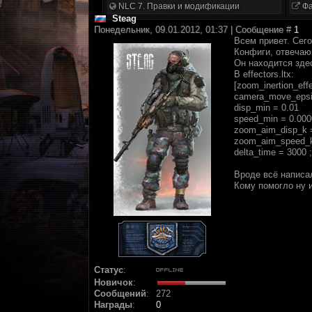
NLC 7. Правки и модификации
Фа
Steag
Понедельник, 09.01.2012, 01:37 | Сообщение #
1
Всем привет. Сег
Конфиги, отвечающ
Он находится здес
В effectors.ltx:
[zoom_inertion_effe
camera_move_epsi
disp_min = 0.01
speed_min = 0.000
zoom_aim_disp_k 
zoom_aim_speed_k
delta_time = 3000
Вроде всё написал
Кому помогло ну и
Статус
:
Новичок
:
Сообщений
:
272
Награды
:
0