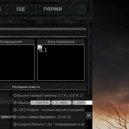
Ы
ЕЩЕ
РУБРИКИ
Возвращение
Зона поражения
4.1
Последние новости
Вышел первый трейлер S.T.A.L.K.E.R. 2
«Выбор» - четвертый отчет о разработке!
«SFZ Project» - полная версия в разработке!
 прицела
+DMX 1.3.5.ООП.МА.К.
Stalker News. Выпуск от 29.06.20
«Legend Returns 1.0» - Информация о моде за июнь 2020