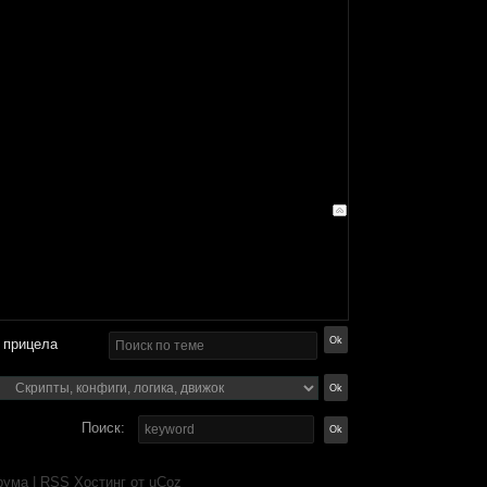
 прицела
Поиск:
рума
|
RSS
Хостинг от
uCoz