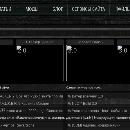
ТАТЬИ
МОДЫ
БЛОГ
СЕРВИСЫ САЙТА
ФАЙЛ
Сталкер "Диана"
Золотой Обоз 2
2.0
3.0
3.0
й эфир
Самые популярные темы
ALKER 2. Все, что нужно знать про мир, геймплей и сюжет | Разбор трейлера
Ветер времени 1.3
T.A.L.K.E.R. 2 Картина Маслом
NLC 7 Build 3.0
irst
оги июня и июля 2020 года. Список нововведений
Упавшая звезда. Честь наёмника
оддинге
»
Скрипты, конфиги, логика, движок
»
[CoP] Реализация качания
бречённый на вечные муки». Слабоумие и отвага
S.T.A.L.K.E.R. - Народная Солянка
н-Арт от Ruwartzone
[COM] Аддоны, модификации.