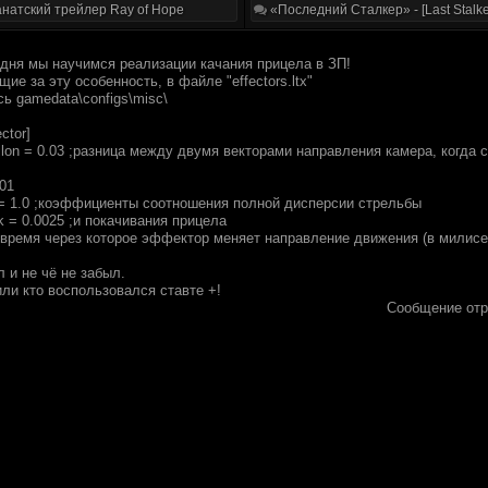
натский трейлер Ray of Hope
«Последний Сталкер» - [Last Stalke
одня мы научимся реализации качания прицела в ЗП!
ие за эту особенность, в файле "effectors.ltx"
ь gamedata\configs\misc\
ctor]
lon = 0.03 ;разница между двумя векторами направления камера, когда 
01
= 1.0 ;коэффициенты соотношения полной дисперсии стрельбы
 = 0.0025 ;и покачивания прицела
 ;время через которое эффектор меняет направление движения (в милисе
 и не чё не забыл.
ли кто воспользовался ставте +!
Сообщение от