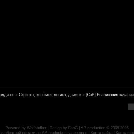
оддинге
»
Скрипты, конфиги, логика, движок
»
[CoP] Реализация качания
Powered by
Wolfstalker
| Design by
FanG
|
AP production
© 2009-2026
ез обратной ссылки на
AP production
запрещено |
Карта сайта
|
Карта фо