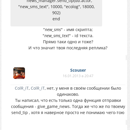
news_manager.send_tip(db.actor,
"new_sms_text", 10000, "ecolog", 18000,
902)
end
"
new_sms
" - имя скрипта;
"
new_sms_text
" - id текста.
Прямо таки одно и тоже?
И что значит твоя последняя реплика?
Scouser
16.01.2013 в 20:47
ColR_iT
,
ColR_iT
, нет, у меня в своём сообщении было
одинаково.
Ты написал, что есть только одна функция отправки
сообщения - give_game_news. Тогда же что же по твоему
send_tip , хотя я наверное просто не понимаю чего-тою