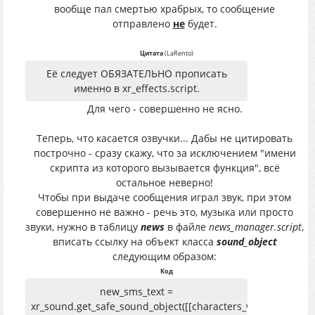
вообще пал смертью храбрых, то сообщение
отправлено
не
будет.
Цитата
(
LaRento
)
Её следует ОБЯЗАТЕЛЬНО прописать
именно в xr_effects.script.
Для чего - совершенно не ясно.
Теперь, что касается озвучки... Дабы не цитировать
построчно - сразу скажу, что за исключением "имени
скрипта из которого вызывается функция", всё
остальное неверно!
Чтобы при выдаче сообщения играл звук, при этом
совершенно не важно - речь это, музыка или просто
звуки, нужно в таблицу
news
в файле
news_manager.script
,
вписать ссылку на объект класса
sound_object
следующим образом:
Код
new_sms_text =
xr_sound.get_safe_sound_object([[characters_voice\sound]]),