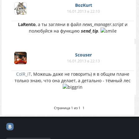
BozKurt
16.01.2013 в 22:10
LaRento
, а ты загляни в файл
news_manager.script
и
полюбуйся на функцию
send_tip
.
Scouser
16.01.2013 в 22:13
ColR_iT
, Можешь даже не говорить) я в общем плане
только знаю, что она делает, а детально - тёмный лес
Страница
1
из
1
1