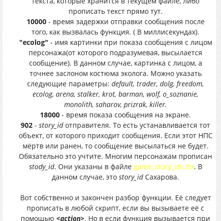
текста, которые хранится в текущем файле, либо
прописать текст прямо тут.
10000
- время задержки отправки сообщения после
того, как вызвалась функция. ( В миллисекундах).
"ecolog"
- имя картинки при показа сообщения с лицом
персонажа(от которого подразумевая, высылается
сообщение). В данном случае, картинка с лицом, а
точнее заслоном костюма эколога. Можно указать
следующие параметры:
default, trader, dolg, freedom,
ecolog, arena, stalker, krot, barman, wolf, o_soznanie,
monolith, saharov, prizrak, killer.
18000
- время показа сообщения на экране.
902
-
story_id
отправителя. То есть устанавливается тот
объект, от которого приходит сообщения. Если этот НПС
мёртв или ранен, то сообщение высылаться не будет.
Обязательно это учтите. Многим персонажам прописан
stody_id
. Они указаны в файле
game_story_ids.ltx
. В
данном случае, это
story_id
Сахарова.
Вот собственно и закончен разбор функции. Её следует
прописать в любой скрипт, если вы вызываете её с
помощью
<action>
. Но в если функция вызывается при