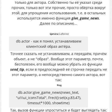
только для актора. Собственно ты её указал среди
прочих, только вот эти прочие, просто обёртка вокруг
этой, для упрощения использования, т.е. в остальных
используется именно функция
give_game_news
.
Далее по описанию...
Цитата
(
LaRento
)
db.actor - как я понял, устанавливаем
клиентский образ актёра.
Точнее сказать не устанавливаем, а передаём, причём
объект, а не "образ". Вообще этот параметр, почти,
бесполезен, его вообще можно убрать из функции
send_tip
, если в предпоследней её строчке передать не
этот параметр, а непосредственно самого актора, вот
так:
Код
db.actor:give_game_news(news_text,
"ui\\ui_iconsTotal", Frect():set(x,y,83,47),
timeout*1000, showtime)
Так, вызов функции упроститься и будет выглядеть так: