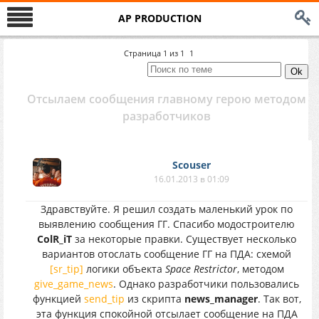
AP PRODUCTION
Страница
1
из
1
1
Отсылаем сообщения главному герою методом
разработчиков
Scouser
16.01.2013 в 01:09
Здравствуйте. Я решил создать маленький урок по
выявлению сообщения ГГ. Спасибо модостроителю
ColR_iT
за некоторые правки. Существует несколько
вариантов отослать сообщение ГГ на ПДА: схемой
[sr_tip]
логики объекта
Space Restrictor
, методом
give_game_news
. Однако разработчики пользовались
функцией
send_tip
из скрипта
news_manager
. Так вот,
эта функция спокойной отсылает сообщение на ПДА