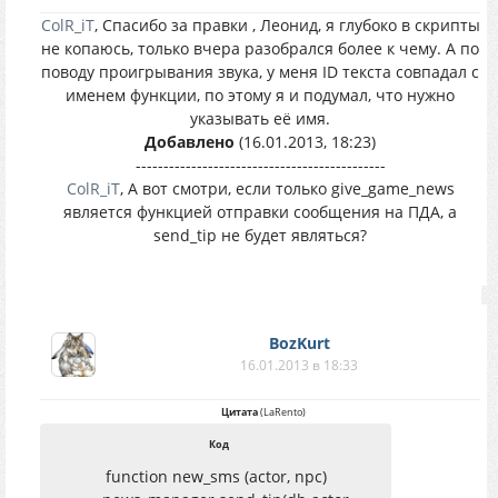
ColR_iT
, Спасибо за правки , Леонид, я глубоко в скрипты
не копаюсь, только вчера разобрался более к чему. А по
поводу проигрывания звука, у меня ID текста совпадал с
именем функции, по этому я и подумал, что нужно
указывать её имя.
Добавлено
(16.01.2013, 18:23)
---------------------------------------------
ColR_iT
, А вот смотри, если только give_game_news
является функцией отправки сообщения на ПДА, а
send_tip не будет являться?
BozKurt
16.01.2013 в 18:33
Цитата
(
LaRento
)
Код
function new_sms (actor, npc)