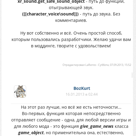
xr_sound.get_safe_sound_object
- путь до функции,
отыгрывающей звук.
([[character_voice\sound]])
- путь до звука. Без
комментариев.
Ну вот собственно и всё. Очень простой способ,
которым пользовались разработчики. Желаю удачи вам
в моддинге, творите с удовольствием!
Отредактировал
LaRento
-
Суббота, 07.09.2013, 15:52
BozKurt
16.01.2013 в 02:44
На этот раз лучше, но всё же есть неточности...
Во-первых, функция которая непосредственно
отправляет сообщение - одна, для любой версии игры и
для любого мода - это функция
give_game_news
класса
game_object
, но применительна она, естественно,