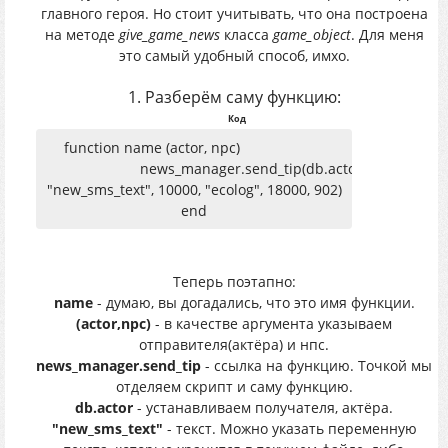
главного героя. Но стоит учитывать, что она построена
на методе
give_game_news
класса
game_object
. Для меня
это самый удобный способ, имхо.
1. Разберём саму функцию:
Код
function name (actor, npc)
news_manager.send_tip(db.actor,
"new_sms_text", 10000, "ecolog", 18000, 902)
end
Теперь поэтапно:
name
- думаю, вы догадались, что это имя функции.
(actor,npc)
- в качестве аргумента указываем
отправителя(актёра) и нпс.
news_manager.send_tip
- ссылка на функцию. Точкой мы
отделяем скрипт и саму функцию.
db.actor
- устанавливаем получателя, актёра.
"new_sms_text"
- текст. Можно указать переменную