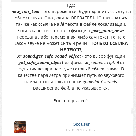
Где:
new_sms_text
- это переменная будет хранить ссылку на
объект звука. Она должна ОБЯЗАТЕЛЬНО называться
так же как ссылка на
id
текста в файле локализации.
Если в качестве текста, в функцию
give_game_news
передана либо переменная, либо сам текст, то не о
каком звуке не может быть и речи -
ТОЛЬКО ССЫЛКА
НЕ ТЕКСТ!
;
xr_sound.get_safe_sound_object
- это вызов функции
get_safe_sound_object
из файла
xr_sound.script
. Эта
функция возвращает уже готовый объект звука. В
качестве параметра принимает путь до звукового
файла относительно папки
gamedata\sounds
,
расширение файла не указывается.
Вот теперь - всё.
Scouser
16.01.2013 в 18:23