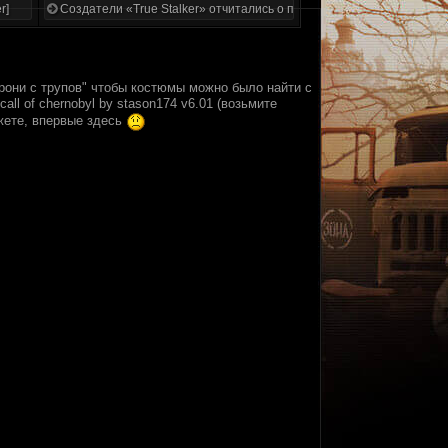
r]
Создатели «True Stalker» отчитались о проделанной работе
рони с трупов" чтобы костюмы можно было найти с
ll of chernobyl by stason174 v6.01 (возьмите
жете, впервые здесь