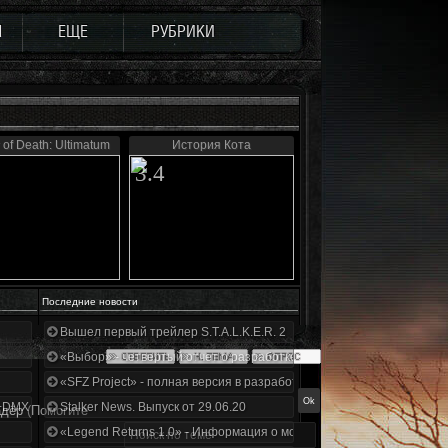
Ы
ЕЩЕ
РУБРИКИ
 of Death: Ultimatum
История Кота
3.4
Последние новости
Вышел первый трейлер S.T.A.L.K.E.R. 2
«Выбор» - четвертый отчет о разработке!
«SFZ Project» - полная версия в разработке!
+DMX 1.3.5.ООП.МА.К.
Stalker News. Выпуск от 29.06.20
адёр
(Помогите
«Legend Returns 1.0» - Информация о моде за июнь 2020