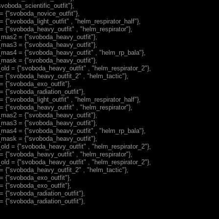
svoboda_scientific_outfit"},
= {"svoboda_novice_outfit"},
 {"svoboda_light_outfit" , "helm_respirator_half"},
 {"svoboda_heavy_outfit" , "helm_respirator"},
mas2 = {"svoboda_heavy_outfit"},
mas3 = {"svoboda_heavy_outfit"},
mas4 = {"svoboda_heavy_outfit" , "helm_rp_bala"},
mask = {"svoboda_heavy_outfit"},
old = {"svoboda_heavy_outfit" , "helm_respirator_2"},
= {"svoboda_heavy_outfit_2" , "helm_tactic"},
= {"svoboda_exo_outfit"},
 {"svoboda_radiation_outfit"},
 {"svoboda_light_outfit" , "helm_respirator_half"},
 {"svoboda_heavy_outfit" , "helm_respirator"},
mas2 = {"svoboda_heavy_outfit"},
mas3 = {"svoboda_heavy_outfit"},
mas4 = {"svoboda_heavy_outfit" , "helm_rp_bala"},
mask = {"svoboda_heavy_outfit"},
old = {"svoboda_heavy_outfit" , "helm_respirator_2"},
 {"svoboda_heavy_outfit" , "helm_respirator"},
old = {"svoboda_heavy_outfit" , "helm_respirator_2"},
= {"svoboda_heavy_outfit_2" , "helm_tactic"},
= {"svoboda_exo_outfit"},
= {"svoboda_exo_outfit"},
 {"svoboda_radiation_outfit"},
 {"svoboda_radiation_outfit"},