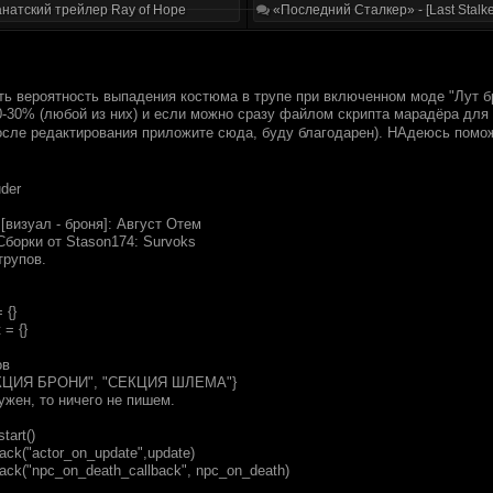
натский трейлер Ray of Hope
«Последний Сталкер» - [Last Stalke
ть вероятность выпадения костюма в трупе при включенном моде "Лут б
-30% (любой из них) и если можно сразу файлом скрипта марадёра для ca
после редактирования приложите сюда, буду благодарен). НАдеюсь помо
uder
 [визуал - броня]: Август Отем
Сборки от Stason174: Survoks
трупов.
 {}
 = {}
ов
ЕКЦИЯ БРОНИ", "СЕКЦИЯ ШЛЕМА"}
ужен, то ничего не пишем.
tart()
back("actor_on_update",update)
back("npc_on_death_callback", npc_on_death)