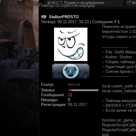
NLC 7. Правки и модификации
Фа
Помощь со скриптом марадёр
StalkerPROSTO
Четверг, 09.11.2017, 16:23 | Сообщение #
1
Помогите исправи
вероятностью 1-10
оттуда скрипт и 
----------------------
-- File: Outfit Mara
-- Author: Shoker
-- Сборка таблицы
-- Адаптация для 
-- Снятие брони с 
----------------------
Статус
:
local curent_outfit =
Зевака
:
local curent_helmet
Сообщений
:
21
Награды
:
0
-- Таблица визуал
Регистрация
:
09.11.2017
-- ВИЗУАЛ = {"С
-- Если шлем не н
function on_game_s
RegisterScriptCall
RegisterScriptCall
end