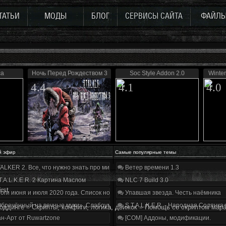
ТАТЬИ
МОДЫ
БЛОГ
СЕРВИСЫ САЙТА
ФАЙЛ
са
Ночь Перед Рождеством 3
Soc Style Addon 2.0
Winter
4.4
4.1
4.0
й эфир
Самые популярные темы
ALKER 2. Все, что нужно знать про мир, геймплей и сюжет | Разбор трейлера
Ветер времени 1.3
T.A.L.K.E.R. 2 Картина Маслом
NLC 7 Build 3.0
irst
оги июня и июля 2020 года. Список нововведений
Упавшая звезда. Честь наёмника
бречённый на вечные муки». Слабоумие и отвага
S.T.A.L.K.E.R. - Народная Солянка
оддинге
»
Скрипты, конфиги, логика, движок
»
Помощь со скриптом мар
н-Арт от Ruwartzone
[COM] Аддоны, модификации.