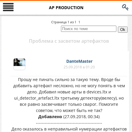
AP PRODUCTION
Страница
1
из
1
1
Проблема с засветом артефактов
DanteMaster
25.09.2018 в 01:20
Прошу не пинать сильно за такую тему. Вроде бы
добавить артефакт несложно, но не могу понять в чем
дело. Добавил новые арты в devices.ltx и
ui_detector_artefact.ltx третьему детектору(велесу), но
все равно засвечивает только сварог. Помогите
советом, что может быть не так?
Добавлено
(27.09.2018, 00:34)
---------------------------------------------
Дело оказалось в неправильной нумерации артефактов