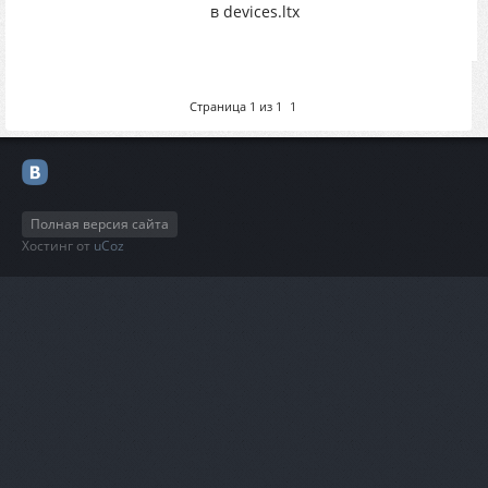
в devices.ltx
Страница
1
из
1
1
Полная версия сайта
Хостинг от
uCoz