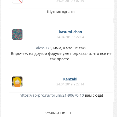
24.04.2019 в 07:49
Шутник однако.
kasumi-chan
24.04.2019 в 22:04
alex5773
, ммм, а что не так?
Впрочем, на другом форуме уже подсказали, что все не
так просто...
Kanzaki
24.04.2019 в 22:14
https://ap-pro.ru/forum/21-90670-10
вам сюда)
Страница
1
из
1
1