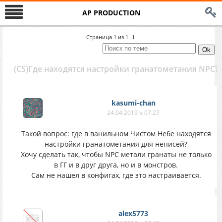
AP PRODUCTION
Страница
1
из
1
1
(CS)Где находятся настройки гранатометания NPC?
kasumi-chan
24.04.2019 в 07:27
Такой вопрос: где в ванильном Чистом Небе находятся
настройки гранатометания для неписей?
Хочу сделать так, чтобы NPC метали гранаты не только
в ГГ и в друг друга, но и в монстров.
Сам не нашел в конфигах, где это настраивается.
alex5773