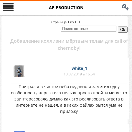
AP PRODUCTION
Страница
1
из
1
1
Добавление коллизии мёртвым телам для call of
chernobyl
white_1
13.07.2019 в 16:54
Поиграл я в чистое небо недавно и заметил одну
особенность, через тела нельзя просто пройти меня это
заинтересовало, думаю как это реализовать ответа в
интернете не нашёл, а в каких файлах рытся ума не
приложу