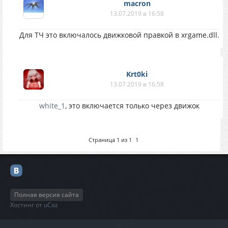
macron
13.07.2019 в 16:58
Для ТЧ это включалось движковой правкой в xrgame.dll.
Krt0ki
13.07.2019 в 16:58
white_1
, это включается только через движок
Страница
1
из
1
1
Полная версия сайта
Хостинг от
uCoz