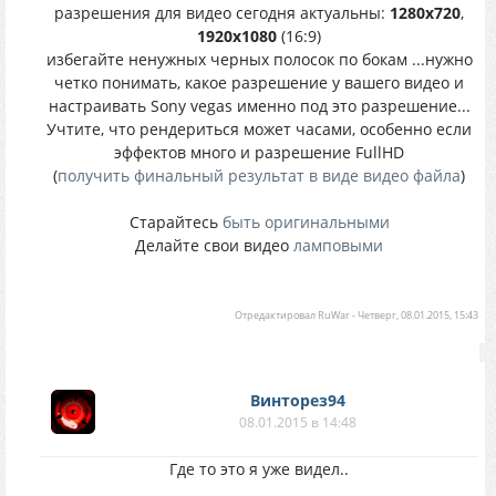
разрешения для видео сегодня актуальны:
1280x720
,
1920x1080
(16:9)
избегайте ненужных черных полосок по бокам ...нужно
четко понимать, какое разрешение у вашего видео и
настраивать Sony vegas именно под это разрешение...
Учтите, что рендериться может часами, особенно если
эффектов много и разрешение FullHD
(
получить финальный результат в виде видео файла
)
Старайтесь
быть оригинальными
Делайте свои видео
ламповыми
Отредактировал
RuWar
-
Четверг, 08.01.2015, 15:43
Винторез94
08.01.2015 в 14:48
Где то это я уже видел..