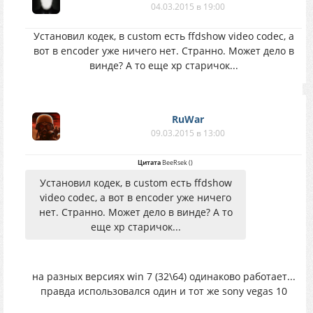
04.03.2015 в 19:00
Установил кодек, в custom есть ffdshow video codec, а
вот в encoder уже ничего нет. Странно. Может дело в
винде? А то еще хр старичок...
RuWar
09.03.2015 в 13:00
Цитата
BeeRsek
(
)
Установил кодек, в custom есть ffdshow
video codec, а вот в encoder уже ничего
нет. Странно. Может дело в винде? А то
еще хр старичок...
на разных версиях win 7 (32\64) одинаково работает...
правда использовался один и тот же sony vegas 10