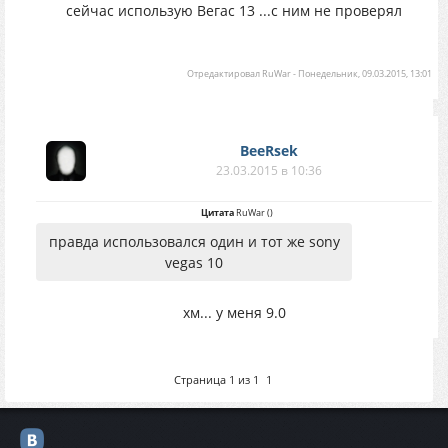
сейчас использую Вегас 13 ...с ним не проверял
Отредактировал
RuWar
-
Понедельник, 09.03.2015, 13:01
BeeRsek
23.03.2015 в 10:36
Цитата
RuWar
(
)
правда использовался один и тот же sony
vegas 10
хм... у меня 9.0
Страница
1
из
1
1