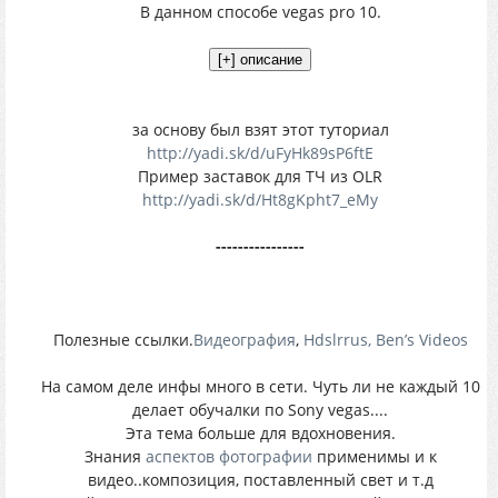
В данном способе vegas pro 10.
за основу был взят этот туториал
http://yadi.sk/d/uFyHk89sP6ftE
Пример заставок для ТЧ из OLR
http://yadi.sk/d/Ht8gKpht7_eMy
----------------
Полезные ссылки.
Видеография
,
Hdslrrus,
Ben’s Videos
На самом деле инфы много в сети. Чуть ли не каждый 10
делает обучалки по Sony vegas....
Эта тема больше для вдохновения.
Знания
аспектов фотографии
применимы и к
видео..композиция, поставленный свет и т.д