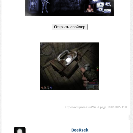
Отредактировал
RuWar
-
Среда, 18.02.2015, 11:09
BeeRsek