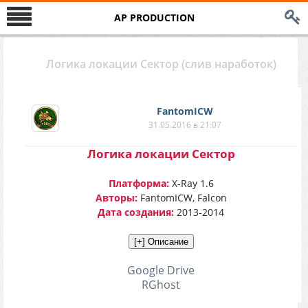
AP PRODUCTION
Логика локации Сектор (слив наработок)
FantomICW
31.05.2016 в 21:07
Логика локации Сектор
Платформа:
X-Ray 1.6
Авторы:
FantomICW, Falcon
Дата создания:
2013-2014
Google Drive
RGhost