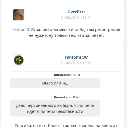
Overfirst
01.06.2016 в 13:11
FantomICW
, заливай на мыло или ЯД, там регистрация
не нужна, ну только тем, кто заливает.
FantomICW
01.06.2016 в 13:16
Цитата
BoBaH_671
(
)
мыло или ЯД
Цитата
FantomICW
(
)
дело персонального выбора. Если речь
идет о личной безопасности
Спасибо, но нет. Яндекс хорошо хлопнул на деньги в