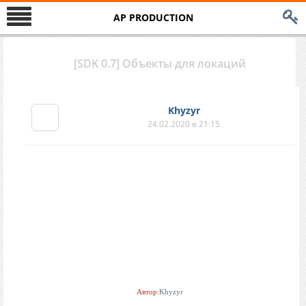
AP PRODUCTION
[SDK 0.7] Объекты для локаций
Khyzyr
24.02.2020 в 21:15
Модели должны были использоваться на моих локациях, но к
полноценной работе над тем проектом, который хочу, я пока не
готов. Меня на него элементарно не хватит. Поэтому буду
понемногу сливать все, что было смоделировано, а если дальше
все нормально пойдет - буду пополнять тему новыми работами.
Кому-то это нужнее чем мне. Моделировать в кайф.
Автор:
Khyzyr