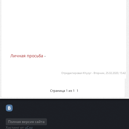
сцены для компиляции (аналогично). На компиляции в
игру и, соответственно, в игре не тестировались!
Однако, я готов исправить найденные ошибки (если
таковые найдутся) и перезалить архивы.
Дальше - больше!
Личная просьба
-
при использовании указывать автора.
Отредактировал
Khyzyr
-
Вторник, 25.02.2020, 15:42
Страница
1
из
1
1
Полная версия сайта
Хостинг от
uCoz