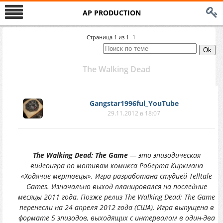
AP PRODUCTION
Страница
1
из
1
1
The Walking Dead
Gangstar1996ful_YouTube
29.11.2012 в 18:07
The Walking Dead: The Game
— это эпизодическая
видеоигра по мотивам комикса Роберта Киркмана
«Ходячие мертвецы». Игра разработана студией Telltale
Games. Изначально выход планировался на последние
месяцы 2011 года. Позже релиз The Walking Dead: The Game
перенесли на 24 апреля 2012 года (США). Игра выпущена в
формате 5 эпизодов, выходящих с интервалом в один-два