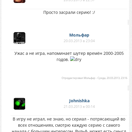
Просто засрали серию! :/
Мольфар
20.03.2013 в 23:04
Ужас а не игра, напоминает шутер времён 2000-2005
годов.
Отредактировал
Мольфар
-
Среда, 20.03.2013, 23:16
Johnishka
21.03.2013 в 00:14
В игру не играл, не знаю, но сериал - потрясающий во
всех отношениях, смотрю каждую серию с самого
начала с большим интересом. Вульф, может есть смысл