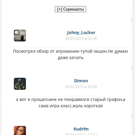
Johny_Lucker
20.03.2013 в 22:36
Посмотрел обзор от игромании-тупой экшон.Не думаю
даже качать
Dimon
20.03.2013 в 22:49
а вот я прошел,мне не понравился старый графон,а
сама игра класс,жаль короткая
Kudr9n
20.03.2013 в 22:57