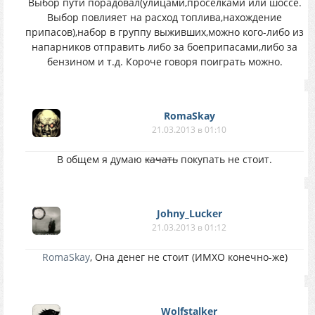
Выбор пути порадовал(улицами,проселками или шоссе.
Выбор повлияет на расход топлива,нахождение
припасов),набор в группу выживших,можно кого-либо из
напарников отправить либо за боеприпасами,либо за
бензином и т.д. Короче говоря поиграть можно.
RomaSkay
21.03.2013 в 01:10
В общем я думаю
качать
покупать не стоит.
Johny_Lucker
21.03.2013 в 01:12
RomaSkay
, Она денег не стоит (ИМХО конечно-же)
Wolfstalker