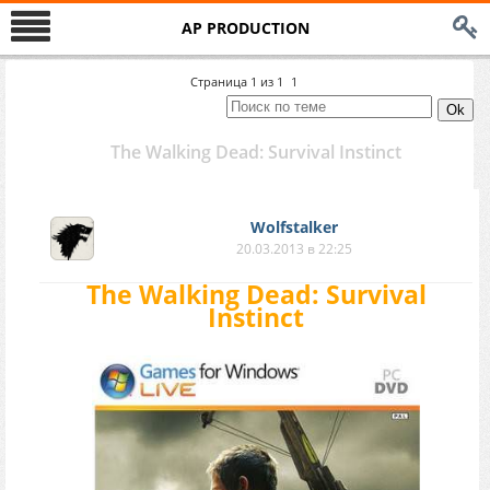
AP PRODUCTION
Страница
1
из
1
1
The Walking Dead: Survival Instinct
Wolfstalker
20.03.2013 в 22:25
The Walking Dead: Survival
Instinct