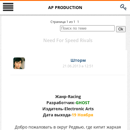
AP PRODUCTION
Страница
1
из
1
1
Need For Speed Rivals
Шторм
21.06.2013 в 12:51
Жанр-Racing
Разработчик-
GHOST
Издатель-Electronic Arts
Дата выхода-
19 Ноября
Добро пожаловать в округ Редвью, где кипит жаркая