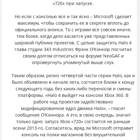
«720» при запуске.
Но если с консолью все и так ясно – Microsoft сделает
максимум, чтобы сохранить ее в секрете вплоть до
официального анонса. То с играми все совсем иначе,
тем более, когда дело касается уже представленных
широкой публике проектов. С целью защитить Halo 4
глава студии 343 Industries Фрэнк О’Коннор посчитал
своим долгом отписаться на форуме NeoGAF и
опровергнуть упомянутый выше слух.
Таким образом, релиз четвертой части серии Halo, как и
было объявлено в начале лета, состоится ближе к концу
следующего года, без каких-либо переносов и смены
платформы. «Halo 4 выйдет на консоли Xbox 360. В
работе над проектом задействовано
модифицированное ядро движка Halo», – гласит
сообщение О’Коннора. А это, в свою очередь, значит
только одно: запуск Xbox «720» состоится не раньше
осени 2013-го. Согласитесь, вряд ли Microsoft отправит
консоль на полки магазинов без внушительной