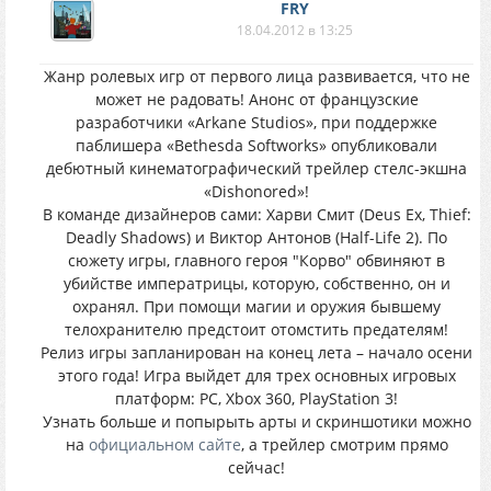
FRY
18.04.2012 в 13:25
Жанр ролевых игр от первого лица развивается, что не
может не радовать! Анонс от французские
разработчики «Arkane Studios», при поддержке
паблишера «Bethesda Softworks» опубликовали
дебютный кинематографический трейлер стелс-экшна
«Dishonored»!
В команде дизайнеров сами: Харви Смит (Deus Ex, Thief:
Deadly Shadows) и Виктор Антонов (Half-Life 2). По
сюжету игры, главного героя "Корво" обвиняют в
убийстве императрицы, которую, собственно, он и
охранял. При помощи магии и оружия бывшему
телохранителю предстоит отомстить предателям!
Релиз игры запланирован на конец лета – начало осени
этого года! Игра выйдет для трех основных игровых
платформ: PC, Xbox 360, PlayStation 3!
Узнать больше и попырыть арты и скриншотики можно
на
официальном сайте
, а трейлер смотрим прямо
сейчас!