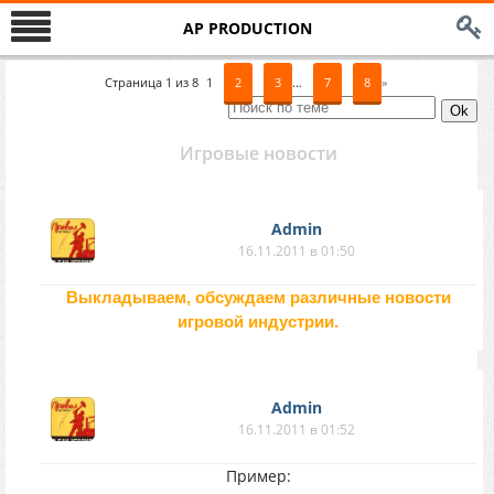
AP PRODUCTION
Страница
1
из
8
1
2
3
…
7
8
»
Игровые новости
Аdmin
16.11.2011 в 01:50
Выкладываем, обсуждаем различные новости
игровой индустрии.
Аdmin
16.11.2011 в 01:52
Пример: