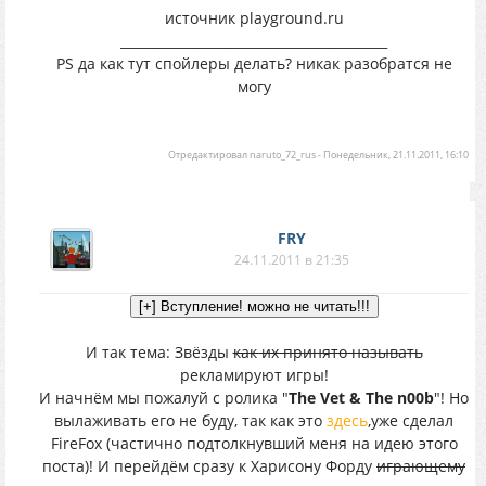
источник playground.ru
_________________________________________
PS да как тут спойлеры делать? никак разобратся не
могу
Отредактировал
naruto_72_rus
-
Понедельник, 21.11.2011, 16:10
FRY
24.11.2011 в 21:35
И так тема: Звёзды
как их принято называть
рекламируют игры!
И начнём мы пожалуй с ролика "
The Vet & The n00b
"! Но
вылаживать его не буду, так как это
здесь
,уже сделал
FireFox (частично подтолкнувший меня на идею этого
поста)! И перейдём сразу к Харисону Форду
играющему