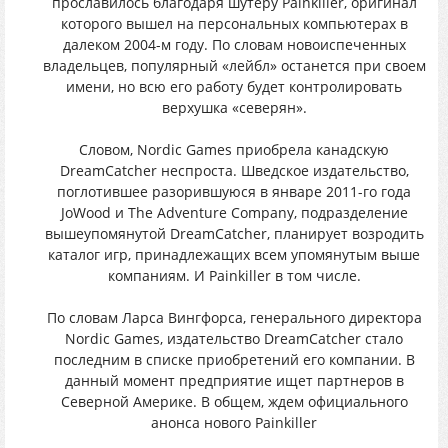
прославилось благодаря шутеру Painkiller, оригинал
которого вышел на персональных компьютерах в
далеком 2004-м году. По словам новоиспеченных
владельцев, популярный «лейбл» останется при своем
имени, но всю его работу будет контролировать
верхушка «северян».
Словом, Nordic Games приобрела канадскую
DreamCatcher неспроста. Шведское издательство,
поглотившее разорившуюся в январе 2011-го года
JoWood и The Adventure Company, подразделение
вышеупомянутой DreamCatcher, планирует возродить
каталог игр, принадлежащих всем упомянутым выше
компаниям. И Painkiller в том числе.
По словам Ларса Вингфорса, генерального директора
Nordic Games, издательство DreamCatcher стало
последним в списке приобретений его компании. В
данный момент предприятие ищет партнеров в
Северной Америке. В общем, ждем официального
анонса нового Painkiller