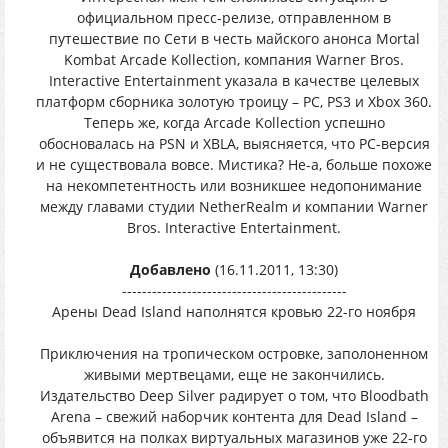
официальном пресс-релизе, отправленном в
путешествие по Сети в честь майского анонса Mortal
Kombat Arcade Kollection, компания Warner Bros.
Interactive Entertainment указала в качестве целевых
платформ сборника золотую троицу – PC, PS3 и Xbox 360.
Теперь же, когда Arcade Kollection успешно
обосновалась на PSN и XBLA, выясняется, что PC-версия
и не существовала вовсе. Мистика? Не-а, больше похоже
на некомпетентность или возникшее недопонимание
между главами студии NetherRealm и компании Warner
Bros. Interactive Entertainment.
Добавлено
(16.11.2011, 13:30)
---------------------------------------------
Арены Dead Island наполнятся кровью 22-го ноября
Приключения на тропическом островке, заполоненном
живыми мертвецами, еще не закончились.
Издательство Deep Silver радирует о том, что Bloodbath
Arena – свежий наборчик контента для Dead Island –
объявится на полках виртуальных магазинов уже 22-го