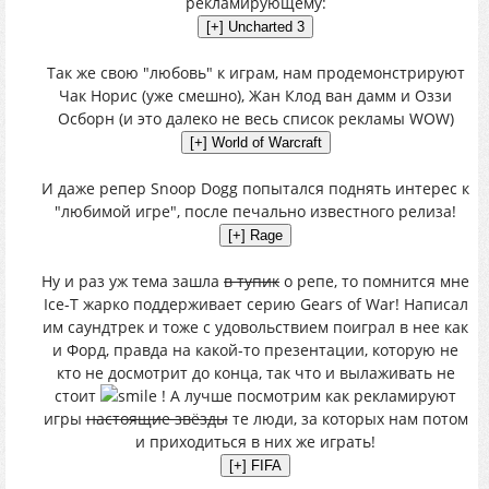
рекламирующему:
Так же свою "любовь" к играм, нам продемонстрируют
Чак Норис (уже смешно), Жан Клод ван дамм и Оззи
Осборн (и это далеко не весь список рекламы WOW)
И даже репер Snoop Dogg попытался поднять интерес к
"любимой игре", после печально известного релиза!
Ну и раз уж тема зашла
в тупик
о репе, то помнится мне
Ice-T жарко поддерживает серию Gears of War! Написал
им саундтрек и тоже с удовольствием поиграл в нее как
и Форд, правда на какой-то презентации, которую не
кто не досмотрит до конца, так что и вылаживать не
стоит
! А лучше посмотрим как рекламируют
игры
настоящие звёзды
те люди, за которых нам потом
и приходиться в них же играть!