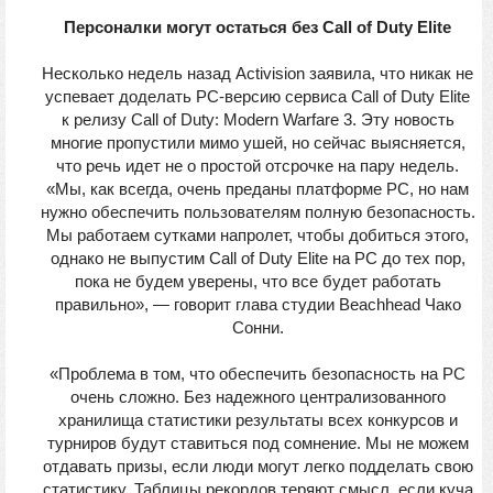
Персоналки могут остаться без Call of Duty Elite
Несколько недель назад Activision заявила, что никак не
успевает доделать PC-версию сервиса Call of Duty Elite
к релизу Call of Duty: Modern Warfare 3. Эту новость
многие пропустили мимо ушей, но сейчас выясняется,
что речь идет не о простой отсрочке на пару недель.
«Мы, как всегда, очень преданы платформе PC, но нам
нужно обеспечить пользователям полную безопасность.
Мы работаем сутками напролет, чтобы добиться этого,
однако не выпустим Call of Duty Elite на PC до тех пор,
пока не будем уверены, что все будет работать
правильно», — говорит глава студии Beachhead Чако
Сонни.
«Проблема в том, что обеспечить безопасность на PC
очень сложно. Без надежного централизованного
хранилища статистики результаты всех конкурсов и
турниров будут ставиться под сомнение. Мы не можем
отдавать призы, если люди могут легко подделать свою
статистику. Таблицы рекордов теряют смысл, если куча