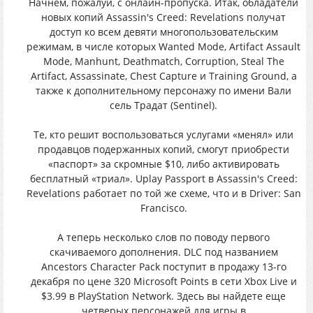
Начнем, пожалуй, с онлайн-пропуска. Итак, обладатели
новых копий Assassin's Creed: Revelations получат
доступ ко всем девяти многопользовательским
режимам, в числе которых Wanted Mode, Artifact Assault
Mode, Manhunt, Deathmatch, Corruption, Steal The
Artifact, Assassinate, Chest Capture и Training Ground, а
также к дополнительному персонажу по имени Вали
сель Традат (Sentinel).
Те, кто решит воспользоваться услугами «менял» или
продавцов подержанных копий, смогут приобрести
«паспорт» за скромные $10, либо активировать
бесплатный «триал». Uplay Passport в Assassin's Creed:
Revelations работает по той же схеме, что и в Driver: San
Francisco.
А теперь несколько слов по поводу первого
скачиваемого дополнения. DLC под названием
Ancestors Character Pack поступит в продажу 13-го
декабря по цене 320 Microsoft Points в сети Xbox Live и
$3.99 в PlayStation Network. Здесь вы найдете еще
четверых персонажей для игры в