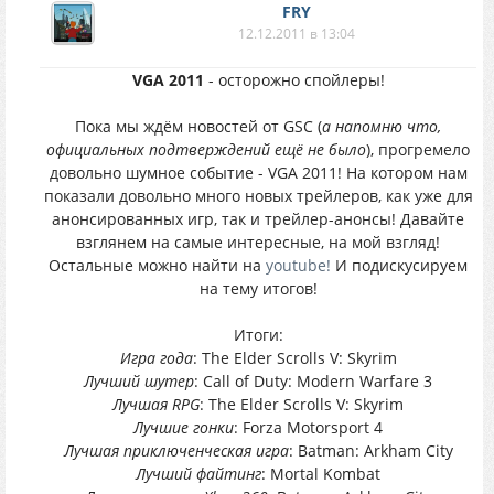
FRY
12.12.2011 в 13:04
VGA 2011
- осторожно спойлеры!
Пока мы ждём новостей от GSC (
а напомню что,
официальных подтверждений ещё не было
), прогремело
довольно шумное событие - VGA 2011! На котором нам
показали довольно много новых трейлеров, как уже для
анонсированных игр, так и трейлер-анонсы! Давайте
взглянем на самые интересные, на мой взгляд!
Остальные можно найти на
youtube!
И подискусируем
на тему итогов!
Итоги:
Игра года
: The Elder Scrolls V: Skyrim
Лучший шутер
: Call of Duty: Modern Warfare 3
Лучшая RPG
: The Elder Scrolls V: Skyrim
Лучшие гонки
: Forza Motorsport 4
Лучшая приключенческая игра
: Batman: Arkham City
Лучший файтинг
: Mortal Kombat