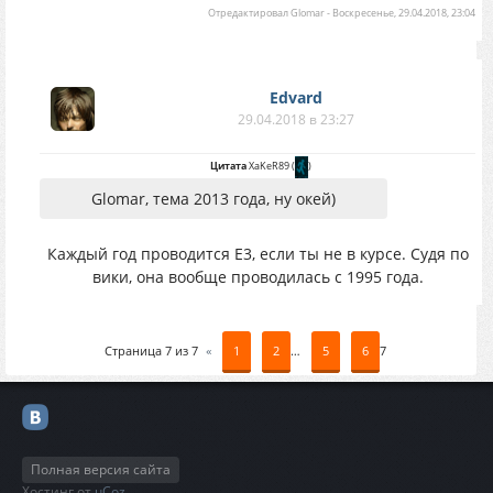
Отредактировал
Glomar
-
Воскресенье, 29.04.2018, 23:04
Edvard
29.04.2018 в 23:27
Цитата
XaKeR89
(
)
Glomar, тема 2013 года, ну окей)
Каждый год проводится Е3, если ты не в курсе. Судя по
вики, она вообще проводилась с 1995 года.
Страница
7
из
7
«
1
2
…
5
6
7
Полная версия сайта
Хостинг от
uCoz