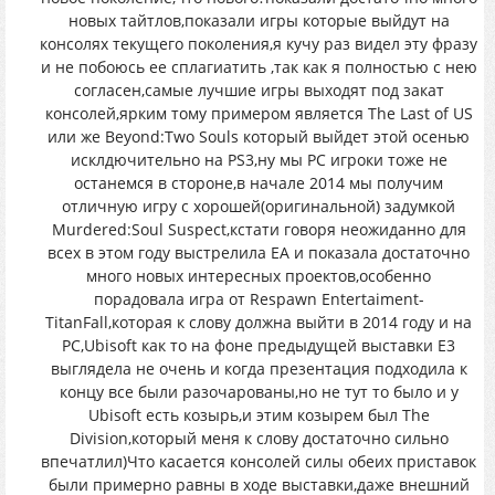
новых тайтлов,показали игры которые выйдут на
консолях текущего поколения,я кучу раз видел эту фразу
и не побоюсь ее сплагиатить ,так как я полностью с нею
согласен,самые лучшие игры выходят под закат
консолей,ярким тому примером является The Last of US
или же Beyond:Two Souls который выйдет этой осенью
исклдючительно на PS3,ну мы PC игроки тоже не
останемся в стороне,в начале 2014 мы получим
отличную игру с хорошей(оригинальной) задумкой
Murdered:Soul Suspect,кстати говоря неожиданно для
всех в этом году выстрелила EA и показала достаточно
много новых интересных проектов,особенно
порадовала игра от Respawn Entertaiment-
TitanFall,которая к слову должна выйти в 2014 году и на
PC,Ubisoft как то на фоне предыдущей выставки E3
выглядела не очень и когда презентация подходила к
концу все были разочарованы,но не тут то было и у
Ubisoft есть козырь,и этим козырем был The
Division,который меня к слову достаточно сильно
впечатлил)Что касается консолей силы обеих приставок
были примерно равны в ходе выставки,даже внешний