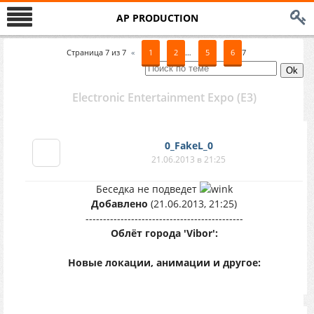
AP PRODUCTION
Страница
7
из
7
«
1
2
…
5
6
7
Electronic Entertainment Expo (E3)
0_FakeL_0
21.06.2013 в 21:25
Беседка не подведет
Добавлено
(21.06.2013, 21:25)
---------------------------------------------
Облёт города 'Vibor':
Новые локации, анимации и другое: