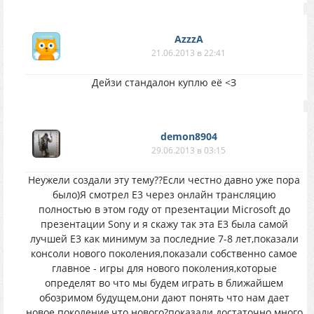
AzzzA
21.06.2013 в 22:41
Дейзи стандалон куплю её <З
demon8904
29.06.2013 в 03:15
Неужели создали эту тему??Если честно давно уже пора
было)Я смотрел E3 через онлайн трансляцию
полностью в этом году от презентации Microsoft до
презентации Sony и я скажу так эта E3 была самой
лучшей E3 как минимум за последние 7-8 лет,показали
консоли нового поколения,показали собственно самое
главное - игры для нового поколения,которые
определят во что мы будем играть в ближайшем
обозримом будущем,они дают понять что нам дает
новое поколение,что нового?показали достаточно много