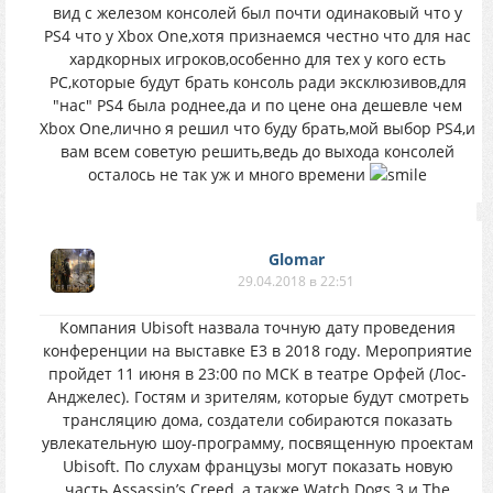
вид с железом консолей был почти одинаковый что у
PS4 что у Xbox One,хотя признаемся честно что для нас
хардкорных игроков,особенно для тех у кого есть
PC,которые будут брать консоль ради эксклюзивов,для
"нас" PS4 была роднее,да и по цене она дешевле чем
Xbox One,лично я решил что буду брать,мой выбор PS4,и
вам всем советую решить,ведь до выхода консолей
осталось не так уж и много времени
Glomar
29.04.2018 в 22:51
Компания Ubisoft назвала точную дату проведения
конференции на выставке Е3 в 2018 году. Мероприятие
пройдет 11 июня в 23:00 по МСК в театре Орфей (Лос-
Анджелес). Гостям и зрителям, которые будут смотреть
трансляцию дома, создатели собираются показать
увлекательную шоу-программу, посвященную проектам
Ubisoft. По слухам французы могут показать новую
часть Assassin’s Creed, а также Watch Dogs 3 и The