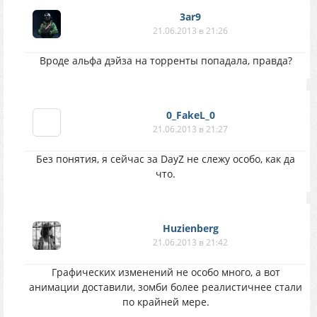
3ar9
21.06.2013 в 21:26
Вроде альфа дэйза на торренты попадала, правда?
0_FakeL_0
21.06.2013 в 21:27
Без понятия, я сейчас за DayZ не слежу особо, как да
что.
Huzienberg
21.06.2013 в 21:42
Графических изменений не особо много, а вот
анимации доставили, зомби более реалистичнее стали
по крайней мере.