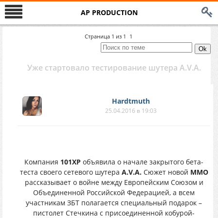
AP PRODUCTION
Страница
1
из
1
1
Уже стартовало тестирование шутера A.V.A.
Hardtmuth
25.04.2016 в 19:03
Компания
101XP
объявила о начале закрытого бета-
теста своего сетевого шутера
A.V.A.
Сюжет новой
MMO
рассказывает о войне между Европейским Союзом и
Объединенной Российской Федерацией, а всем
участникам ЗБТ полагается специальный подарок –
пистолет Стечкина с присоединенной кобурой-