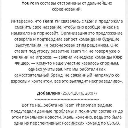
YouPorn
составы отстранены от дальнейших
соревнований.
Интересно, что
Team YP
связалась с
\ESP
и предложила
сменить свое название, чтобы оно вообще никак не
намекало на порносайт. Организация это предложение
отвергла и подтвердила запрет команде на будущие
выступления. «Я разочарован этим решением. Оно
ставит под угрозу развитие Team YP, не говоря уже о
влиянии на игроков, — заявил менеджер команды Клэр
Фишер. — Кому-то наше участие казалось спорным,
однако учитывая, что мы работали как
самостоятельный бренд, не связанный напрямую со
взрослым контентом, все это выглядит несправедливо».
Добавлено
(25.04.2016, 20:07)
---------------------------------------------
Вот те на...ребята из Team Phenomen видимо
предугадали данные проблемы и покинули состав YP до
этой печальной новости. Жаль, конечно, ведь это была
одна из перспективных Российских команд по CS:GO.