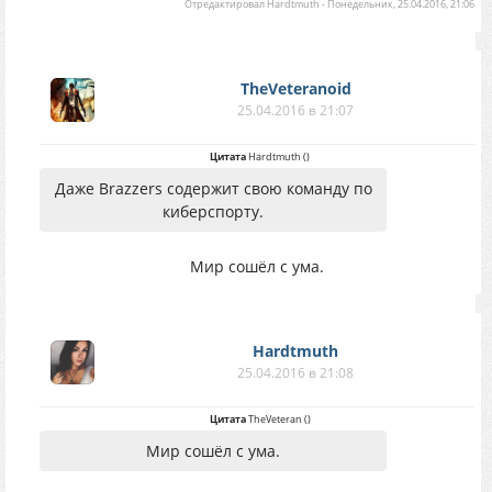
Отредактировал
Hardtmuth
-
Понедельник, 25.04.2016, 21:06
TheVeteranoid
25.04.2016 в 21:07
Цитата
Hardtmuth
(
)
Даже Brazzers содержит свою команду по
киберспорту.
Мир сошёл с ума.
Hardtmuth
25.04.2016 в 21:08
Цитата
TheVeteran
(
)
Мир сошёл с ума.