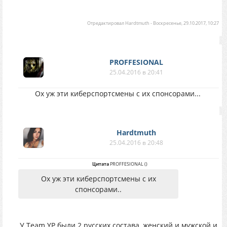
Отредактировал
Hardtmuth
-
Воскресенье, 29.10.2017, 10:27
PROFFESIONAL
25.04.2016 в 20:41
Ох уж эти киберспортсмены с их спонсорами...
Hardtmuth
25.04.2016 в 20:48
Цитата
PROFFESIONAL
(
)
Ох уж эти киберспортсмены с их
спонсорами..
У Team YP были 2 русских состава, женский и мужской и