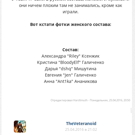
они ничем плохим там не занимались, кроме как
играли.
Вот кстати фотки женского состава:
Состав:
Александра "Riley" Ксенжик
Кристина "BloodyElf" Галиченко
Дарья "dshq" Мишутина
Евгения "Jen" Галиченко
Анна "Ant1ka" Ананикова
Отредактировал
Hardtmuth
-
Понедельник, 25.04.2016, 20:50
TheVeteranoid
25.04.2016 в 21:02