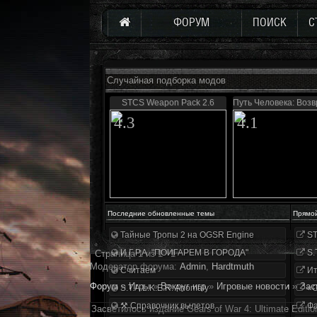
ФОРУМ
ПОИСК
С
Случайная подборка модов
STCS Weapon Pack 2.6
Путь Человека: Воз
4.3
4.1
Последние обновленные темы
Прямо
Тайные Тропы 2 на OGSR Engine
ST
И.Г.Р.А. "ПОИГАРЕМ В ГОРОДА"
S.
Страница
1
из
1
1
Модератор форума:
Аdmin
,
Hardtmuth
Считаем
Ит
Форум
»
Игры
»
Вокруг игр
»
Игровые новости
»
Зас
S.T.A.L.K.E.R. Anomaly
«О
⚒ Справочник вылетов
Фа
Засветилось издание Gears of War 4: Ultimate Editio