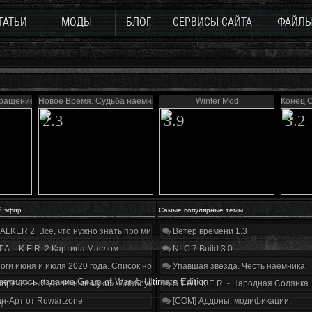
ТАТЬИ
МОДЫ
БЛОГ
СЕРВИСЫ САЙТА
ФАЙЛ
вращение
Новое Время. Судьба наемника
Winter Mod
Конец С
2.3
3.9
3.2
й эфир
Самые популярные темы
ALKER 2. Все, что нужно знать про мир, геймплей и сюжет | Разбор трейлера
Ветер времени 1.3
T.A.L.K.E.R. 2 Картина Маслом
NLC 7 Build 3.0
оги июня и июля 2020 года. Список нововведений
Упавшая звезда. Честь наёмника
ветилось издание Gears of War 4: Ultimate Edition
бречённый на вечные муки». Слабоумие и отвага
S.T.A.L.K.E.R. - Народная Солянка
н-Арт от Ruwartzone
[COM] Аддоны, модификации.
n