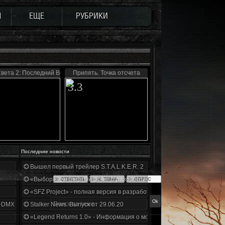
Ы
ЕЩЕ
РУБРИКИ
вета 2: Последний Восход
Припять. Точка отсчета
3.3
Последние новости
Вышел первый трейлер S.T.A.L.K.E.R. 2
«Выбор» - четвертый отчет о разработке!
«SFZ Project» - полная версия в разработке!
+DMX 1.3.5.ООП.МА.К.
Stalker News. Выпуск от 29.06.20
«Legend Returns 1.0» - Информация о моде за июнь 2020