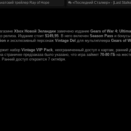
натский трейлер Ray of Hope
«Последний Сталкер» - [Last Stalke
агазине
Xbox Новой Зеландии
замечено издание
Gears of War 4: Ultima
до релиза. Издание стоит
$149,95
. В него включен
Season Pass
и бонусы 
tion
и эксклюзивный персонаж
Vintage Del
для мультиплеера
Gears of W
ржит набор
Vintage VIP Pack
, неограниченный доступ к картам, ранний
на страничке предзаказа было указано, что игра займет
70-80 ГБ
на жест
. Ранний доступ откроется 7 октября.