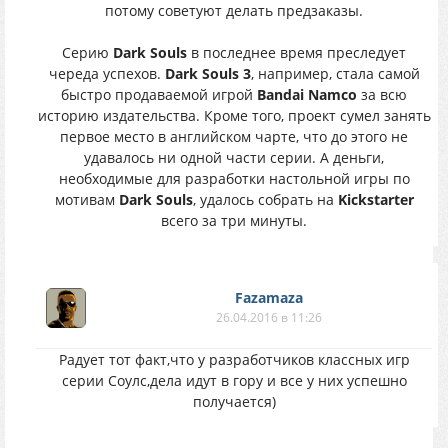
потому советуют делать предзаказы.
Серию
Dark Souls
в последнее время преследует
череда успехов.
Dark Souls 3
, например, стала самой
быстро продаваемой игрой
Bandai Namco
за всю
историю издательства. Кроме того, проект сумел занять
первое место в английском чарте, что до этого не
удавалось ни одной части серии. А деньги,
необходимые для разработки настольной игры по
мотивам
Dark Souls
, удалось собрать на
Kickstarter
всего за три минуты.
Fazamaza
26.04.2016 в 11:26
Радует тот факт,что у разработчиков классных игр
серии Соулс,дела идут в гору и все у них успешно
получается)