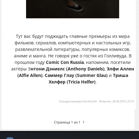
Тут вас будут поджидать главные премьеры из мира
фильмов, сериалов, компьютерных и настольных игр,
развлекательной литературы, популярных комиксов,
аниме и манга. Не говоря уже о гостях из Голливуда. В
прошлом году
Comic Con Russia
, напомним, посетили
актёры Э
нтони Дэниелс (Anthony Daniels)
,
Элфи Аллен
(Alfie Allen)
,
Саммер Глау (Summer Glau)
и
Триша
Хелфер (Tricia Helfer)
.
Отредактировал
Hardtmuth
-
Вторник, 26.04.2016, 23:10
Страница
1
из
1
1