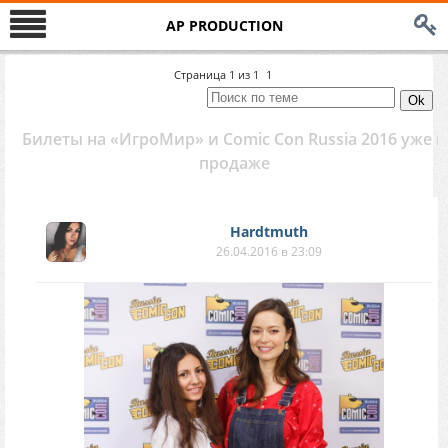
AP PRODUCTION
Страница
1
из
1
1
Билеты на «ИгроМир» и Comic Con Russia 2016 уже в
продаже
Hardtmuth
26.04.2016 в 23:09