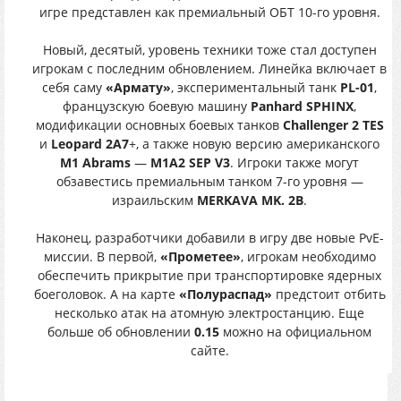
игре представлен как премиальный ОБТ 10-го уровня.
Новый, десятый, уровень техники тоже стал доступен
игрокам с последним обновлением. Линейка включает в
себя саму
«Армату»
, экспериментальный танк
PL-01
,
французскую боевую машину
Panhard SPHINX
,
модификации основных боевых танков
Challenger 2 TES
и
Leopard 2A7
+, а также новую версию американского
M1 Abrams
—
M1A2 SEP V3
. Игроки также могут
обзавестись премиальным танком 7-го уровня —
израильским
MERKAVA MK. 2B
.
Наконец, разработчики добавили в игру две новые PvE-
миссии. В первой,
«Прометее»
, игрокам необходимо
обеспечить прикрытие при транспортировке ядерных
боеголовок. А на карте
«Полураспад»
предстоит отбить
несколько атак на атомную электростанцию. Еще
больше об обновлении
0.15
можно на официальном
сайте.