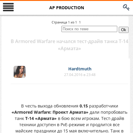
AP PRODUCTION
Страница
1
из
1
1
В Armored Warfare начался тест-драйв танка Т-14
«Армата»
Hardtmuth
27.04.2016 в 23:48
В честь выхода обновления
0.15
разработчики
«Armored Warfare: Проект Армата»
дали попробовать
танк
Т-14 «Армата»
в бою всем игрокам. Тест-драйв
техники доступен в PvE-режиме и продлится все
майские праздники до 15 мая включительно. Танк в