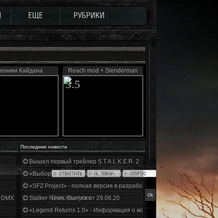
Ы
ЕЩЕ
РУБРИКИ
роники Кайдана
Reach mod + Slenderman
3.5
Последние новости
Вышел первый трейлер S.T.A.L.K.E.R. 2
«Выбор» - четвертый отчет о разработке!
«SFZ Project» - полная версия в разработке!
+DMX 1.3.5.ООП.МА.К.
Stalker News. Выпуск от 29.06.20
«Legend Returns 1.0» - Информация о моде за июнь 2020