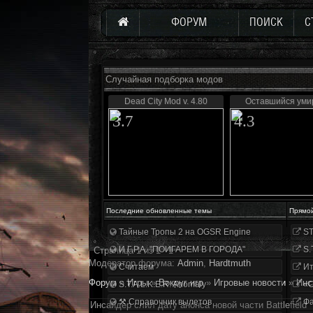
ФОРУМ
ПОИСК
С
Случайная подборка модов
Dead City Mod v. 4.80
Оставшийся уми
3.7
4.3
Последние обновленные темы
Прямо
Тайные Тропы 2 на OGSR Engine
ST
И.Г.Р.А. "ПОИГАРЕМ В ГОРОДА"
S.
Страница
1
из
1
1
Модератор форума:
Аdmin
,
Hardtmuth
Считаем
Ит
Форум
»
Игры
»
Вокруг игр
»
Игровые новости
»
Инс
S.T.A.L.K.E.R. Anomaly
«О
⚒ Справочник вылетов
Фа
Инсайдер слил дату анонса новой части Battlefield