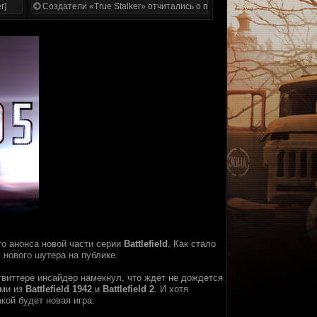
r]
Создатели «True Stalker» отчитались о проделанной работе
о анонса новой части серии
Battlefield
. Как стало
нового шутера на публике.
твиттере инсайдер намекнул, что ждет не дождется
ами из
Battlefield 1942
и
Battlefield 2
. И хотя
кой будет новая игра.