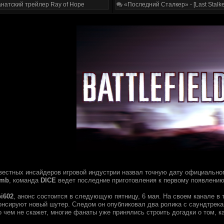
натский трейлер Ray of Hope
«Последний Сталкер» - [Last Stalke
вестных инсайдеров игровой индустрии назвал точную дату официальног
mb
, команда
DICE
ведет последние приготовления к первому появлению 
i602
, анонс состоится в следующую пятницу, 6 мая. На своем канале в 
нонсируют новый шутер. Следом он опубликовал два ролика с саундтрек
о чем не скажет, многие фанаты уже принялись строить догадки о том, ка