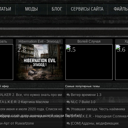
ТАТЬИ
МОДЫ
БЛОГ
СЕРВИСЫ САЙТА
ФАЙЛ
рать
Hibernation Evil - Эпизод I
Волей Случая
Х
2.8
3.5
3.6
й эфир
Самые популярные темы
ALKER 2. Все, что нужно знать про мир, геймплей и сюжет | Разбор трейлера
Ветер времени 1.3
T.A.L.K.E.R. 2 Картина Маслом
NLC 7 Build 3.0
оги июня и июля 2020 года. Список нововведений
Упавшая звезда. Честь наёмника
айдер слил дату анонса новой части Battlefield
бречённый на вечные муки». Слабоумие и отвага
S.T.A.L.K.E.R. - Народная Солянка
н-Арт от Ruwartzone
[COM] Аддоны, модификации.