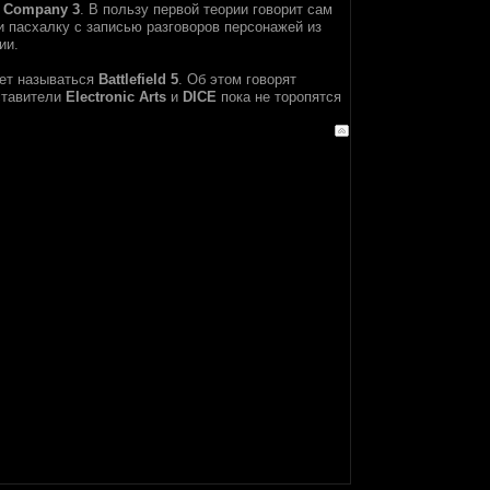
ad Company 3
. В пользу первой теории говорит сам
ли пасхалку с записью разговоров персонажей из
ии.
дет называться
Battlefield 5
. Об этом говорят
ставители
Electronic Arts
и
DICE
пока не торопятся