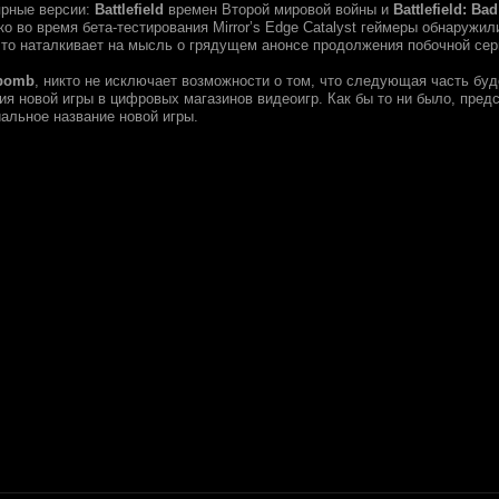
ярные версии:
Battlefield
времен Второй мировой войны и
Battlefield: B
ко во время бета-тестирования Mirror’s Edge Catalyst геймеры обнаружи
что наталкивает на мысль о грядущем анонсе продолжения побочной сер
bomb
, никто не исключает возможности о том, что следующая часть бу
ия новой игры в цифровых магазинов видеоигр. Как бы то ни было, пред
альное название новой игры.