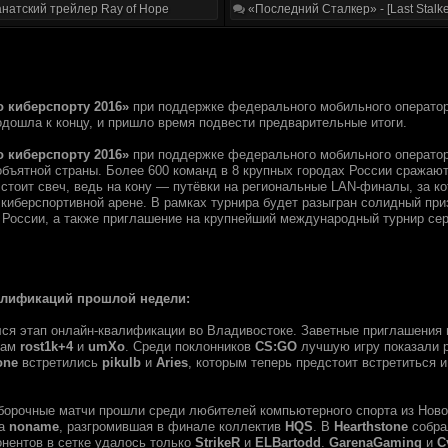
натский трейлер Ray of Hope
«Последний Сталкер» - [Last Stalke
о киберспорту 2016»
при поддержке федерального мобильного операто
одошла к концу, и пришло время подвести предварительные итоги.
о киберспорту 2016»
при поддержке федерального мобильного операто
объятной страны. Более 600 команд в 8 крупных городах России сражают
 стоит свеч, ведь на кону — путёвки на региональные LAN-финалы, за 
 киберспортивной арене. В рамках турнира будет разыгран солидный пр
 России, а также приглашение на крупнейший международный турнир се
алификаций прошлой недели:
лся этап онлайн-квалификации во Владивостоке. Заветные приглашения
дам
rost1k+4
и
umXo
. Среди поклонников
CS:GO
лучшую игру показали 
one
встретились
pikulb
и
Aries
, которым теперь предстоит встретиться 
тборочные матчи прошли среди любителей компьютерного спорта из Нов
да
noname
, разгромившая в финале коллектив
HQS
. В
Hearthstone
собра
онентов в сетке удалось только
StrikeR
и
ELBartodd
.
GarenaGaming
и
C