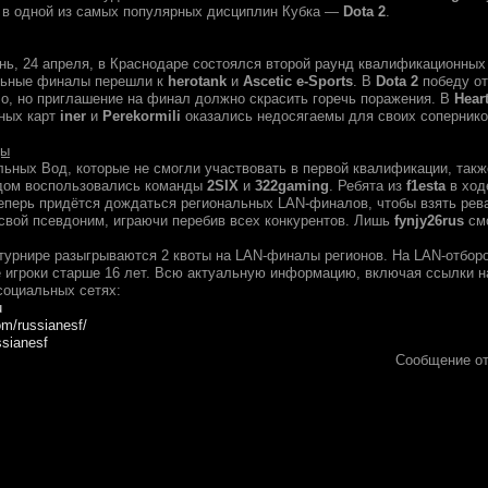
 в одной из самых популярных дисциплин Кубка —
Dota 2
.
ь, 24 апреля, в Краснодаре состоялся второй раунд квалификационных
льные финалы перешли к
herotank
и
Ascetic e-Sports
. В
Dota 2
победу от
ло, но приглашение на финал должно скрасить горечь поражения. В
Hear
ных карт
iner
и
Perekormili
оказались недосягаемы для своих сопернико
ды
льных Вод, которые не смогли участвовать в первой квалификации, так
дом воспользовались команды
2SIX
и
322gaming
. Ребята из
f1esta
в ход
теперь придётся дождаться региональных LAN-финалов, чтобы взять ре
 свой псевдоним, играючи перебив всех конкурентов. Лишь
fynjy26rus
смо
турнире разыгрываются 2 квоты на LAN-финалы регионов. На LAN-отборо
 игроки старше 16 лет. Всю актуальную информацию, включая ссылки н
социальных сетях:
u
om/russianesf/
ssianesf
Сообщение о