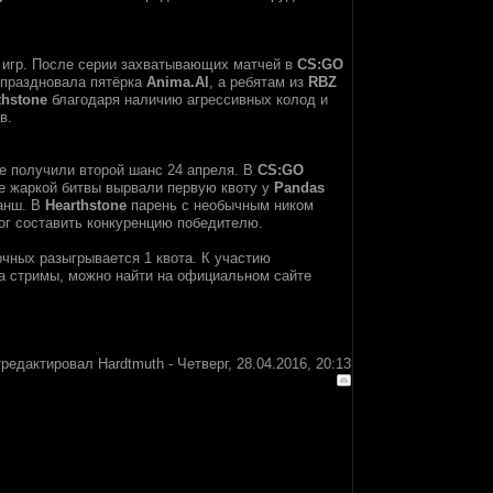
 игр. После серии захватывающих матчей в
CS:GO
праздновала пятёрка
Anima.Al
, а ребятам из
RBZ
thstone
благодаря наличию агрессивных колод и
в.
же получили второй шанс 24 апреля. В
CS:GO
е жаркой битвы вырвали первую квоту у
Pandas
ванш. В
Hearthstone
парень с необычным ником
г составить конкуренцию победителю.
чных разыгрывается 1 квота. К участию
а стримы, можно найти на официальном сайте
тредактировал
Hardtmuth
-
Четверг, 28.04.2016, 20:13