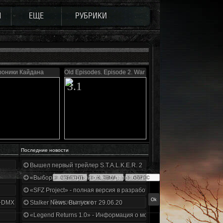
Ы
ЕЩЕ
РУБРИКИ
роники Кайдана
Old Episodes. Episode 2. War of Zone.
3.1
Последние новости
Вышел первый трейлер S.T.A.L.K.E.R. 2
«Выбор» - четвертый отчет о разработке!
«SFZ Project» - полная версия в разработке!
+DMX 1.3.5.ООП.МА.К.
Stalker News. Выпуск от 29.06.20
«Legend Returns 1.0» - Информация о моде за июнь 2020