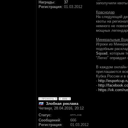
Награды
:
37
заполучили квоты
Регистрация
:
01.03.2012
Краснодар
На следующий ден
квоты на региона
немного не повез
мощных легендар
Минеральные Во
Игроки из Минера
подобным раскла
Squad
, которым 
"Легко" оправдал
В каждом онлайн-
приглашаются все
Кубка России и в 
-
http://esportcup.r
-
http://facebook.c
-
https://vk.com/ru
Злобная реклама
Четверг, 28.04.2016, 20:12
Статус
:
Сообщений
:
666
Регистрация
:
01.03.2012