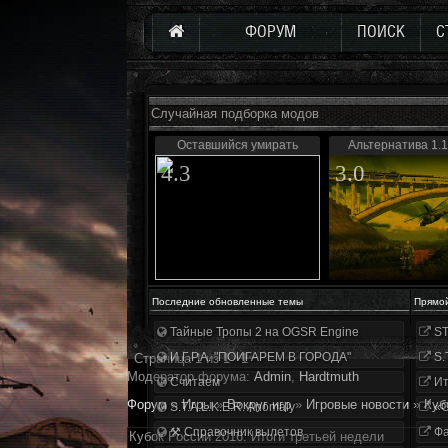
ФОРУМ
ПОИСК
С
Случайная подборка модов
Оставшийся умирать
Альтернатива 1.1
4.3
3.0
Последние обновленные темы
Прямо
Тайные Тропы 2 на OGSR Engine
ST
И.Г.Р.А. "ПОИГАРЕМ В ГОРОДА"
S.
Страница
1
из
1
1
Модератор форума:
Аdmin
,
Hardtmuth
Считаем
Ит
Форум
»
Игры
»
Вокруг игр
»
Игровые новости
»
Куб
S.T.A.L.K.E.R. Anomaly
«О
⚒ Справочник вылетов
Фа
Кубок России 2016: Итоги третьей недели