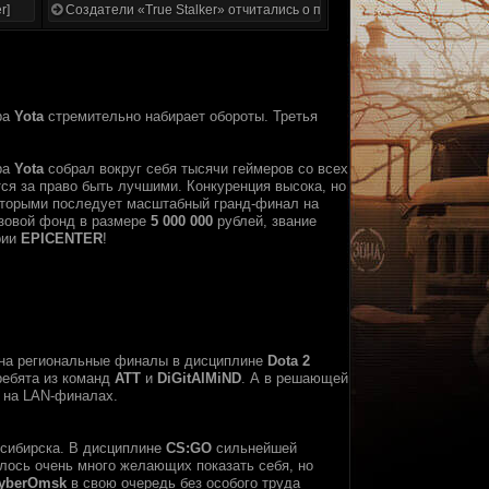
r]
Создатели «True Stalker» отчитались о проделанной работе
ра
Yota
стремительно набирает обороты. Третья
ра
Yota
собрал вокруг себя тысячи геймеров со всех
ся за право быть лучшими. Конкуренция высока, но
которыми последует масштабный гранд-финал на
изовой фонд в размере
5 000 000
рублей, звание
рии
EPICENTER
!
 на региональные финалы в дисциплине
Dota 2
ребята из команд
ATT
и
DiGitAlMiND
. А в решающей
и на LAN-финалах.
осибирска. В дисциплине
CS:GO
сильнейшей
лось очень много желающих показать себя, но
yberOmsk
в свою очередь без особого труда