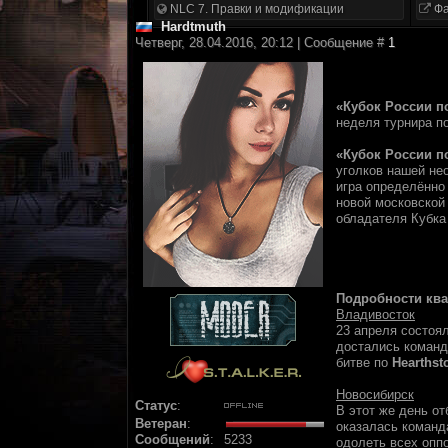
NLC 7. Правки и модификации
Фа
Hardtmuth
Четверг, 28.04.2016, 20:12 | Сообщение #
1
«Кубок России п
неделя турнира п
«Кубок России п
уголков нашей не
игра определённо
новой московской
обладателя Кубка
Подробности кв
Владивосток
23 апреля состоя
достались коман
битве по
Hearthst
Новосибирск
Статус
:
В этот же день о
Ветеран
:
оказалась коман
Сообщений
:
5233
одолеть всех опп