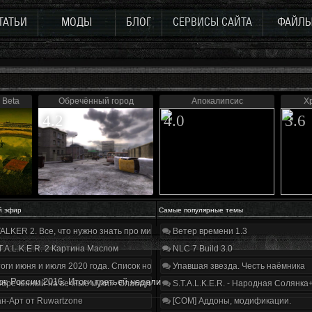
ТАТЬИ
МОДЫ
БЛОГ
СЕРВИСЫ САЙТА
ФАЙЛ
 Beta
Обречённый город
Апокалипсис
Х
4.2
4.0
3.6
й эфир
Самые популярные темы
ALKER 2. Все, что нужно знать про мир, геймплей и сюжет | Разбор трейлера
Ветер времени 1.3
T.A.L.K.E.R. 2 Картина Маслом
NLC 7 Build 3.0
оги июня и июля 2020 года. Список нововведений
Упавшая звезда. Честь наёмника
ок России 2016: Итоги третьей недели
бречённый на вечные муки». Слабоумие и отвага
S.T.A.L.K.E.R. - Народная Солянка
н-Арт от Ruwartzone
[COM] Аддоны, модификации.