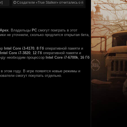
r]
Создатели «True Stalker» отчитались о проделанной работе
 Apex
. Владельцы
PC
смогут поиграть в этот
ики не уточнили, сколько продлится открытая бета,
сор
Intel Core i3-4170
,
8 Гб
оперативной памяти и
Intel Core i7-3820
,
12 Гб
оперативной памяти и
нду необходим процессор
Intel Core i7-6700k
,
16 Гб
в этом году. В игре появятся новые режимы и
ователи смогут покупать отдельно.