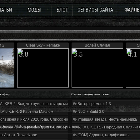
ТАТЬИ
МОДЫ
БЛОГ
СЕРВИСЫ САЙТА
ФАЙЛ
т 2
Clear Sky - Remake
Волей Случая
S
3.8
3.5
4.1
й эфир
Самые популярные темы
ALKER 2. Все, что нужно знать про мир, геймплей и сюжет | Разбор трейлера
Ветер времени 1.3
T.A.L.K.E.R. 2 Картина Маслом
NLC 7 Build 3.0
оги июня и июля 2020 года. Список нововведений
Упавшая звезда. Честь наёмника
а Forza Motorsport 6: Apex начнется в мае
бречённый на вечные муки». Слабоумие и отвага
S.T.A.L.K.E.R. - Народная Солянка
н-Арт от Ruwartzone
[COM] Аддоны, модификации.