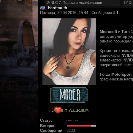
NLC 7. Правки и модификации
Фа
Hardtmuth
Пятница, 29.04.2016, 15:44 | Сообщение #
1
Microsoft
и
Turn 
автосимулятор уже
однако пообещали
Кроме того, изда
видеокарта
NVIDI
видеокартой
NVID
оперативной памя
Forza Motorsport 
графические наст
Статус
:
Ветеран
:
Сообщений
:
5233