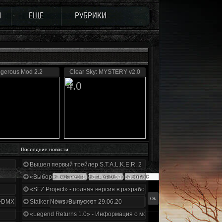
Ы
ЕЩЕ
РУБРИКИ
igerous Mod 2.2
Clear Sky: MYSTERY v2.0
4.0
Последние новости
Вышел первый трейлер S.T.A.L.K.E.R. 2
«Выбор» - четвертый отчет о разработке!
«SFZ Project» - полная версия в разработке!
+DMX 1.3.5.ООП.МА.К.
Stalker News. Выпуск от 29.06.20
«Legend Returns 1.0» - Информация о моде за июнь 2020