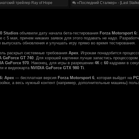
натский трейлер Ray of Hope
«Последний Сталкер» - [Last Stalke
10 Studios
объявили дату начала бета-тестирования
Forza Motorsport 6:
 с 5 мая, причем никаких заявок для этого подавать не надо. Разработч
 выпускать обновления и улучшать игру прямо во время тестирования.
тель раскрыл системные требования
Apex
. Игрокам понадобится процес
A GeForce GT 740
. Для хорошей картинки лучше запастись процессором
IA GeForce 970
. Наконец, для игры в разрешении
4К
с
60
кадрами в секу
ти и видеокарта
NVIDIA GeForce GTX 980 Ti
.
6: Apex
— бесплатная версия
Forza Motorsport 6
, которая выйдет на
PC
ройки, а весь нужный контент (например, дополнительные машины) польз