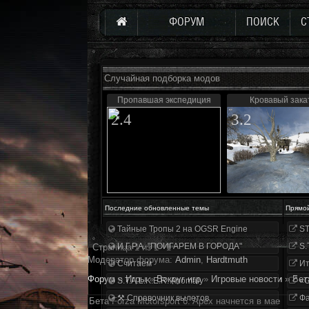
ФОРУМ
ПОИСК
С
Случайная подборка модов
Пропавшая экспедиция
Кровавый зака
2.4
3.2
Последние обновленные темы
Прямо
Тайные Тропы 2 на OGSR Engine
ST
И.Г.Р.А. "ПОИГАРЕМ В ГОРОДА"
S.
Страница
1
из
1
1
Модератор форума:
Аdmin
,
Hardtmuth
Считаем
Ит
Форум
»
Игры
»
Вокруг игр
»
Игровые новости
»
Бет
S.T.A.L.K.E.R. Anomaly
«О
⚒ Справочник вылетов
Фа
Бета Forza Motorsport 6: Apex начнется в мае