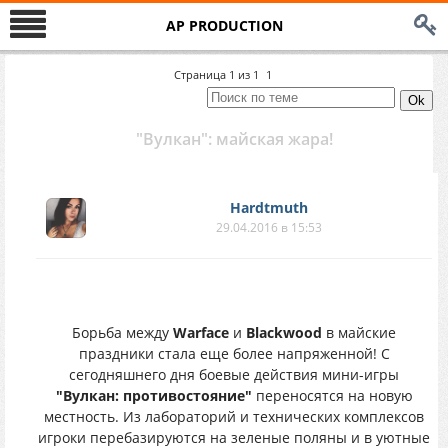
AP PRODUCTION
Страница
1
из
1
1
"Вулкан": майская жара!
Hardtmuth
29.04.2016 в 15:53
Борьба между
Warface
и
Blackwood
в майские
праздники стала еще более напряженной! С
сегодняшнего дня боевые действия мини-игры
"Вулкан: противостояние"
переносятся на новую
местность. Из лабораторий и технических комплексов
игроки перебазируются на зеленые поляны и в уютные