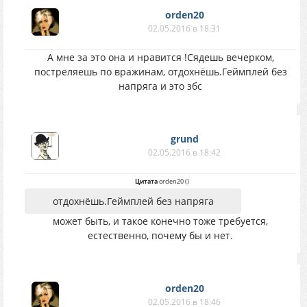
orden20
02.05.2016 в 18:31
А мне за это она и нравится !Сядешь вечерком,
постреляешь по вражинам, отдохнёшь.Геймплей без
напряга и это збс
grund
02.05.2016 в 18:42
Цитата
orden20
(
)
отдохнёшь.Геймплей без напряга
может быть, и такое конечно тоже требуется,
естественно, почему бы и нет.
orden20
02.05.2016 в 18:46