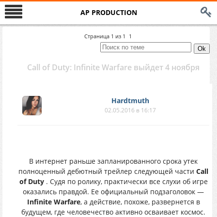
AP PRODUCTION
Страница
1
из
1
1
Call of Duty: Infinite Warfare выйдет 4 ноября
Hardtmuth
02.05.2016 в 16:17
В интернет раньше запланированного срока утек
полноценный дебютный трейлер следующей части
Call
of Duty
. Судя по ролику, практически все слухи об игре
оказались правдой. Ее официальный подзаголовок —
Infinite Warfare
, а действие, похоже, развернется в
будущем, где человечество активно осваивает космос.