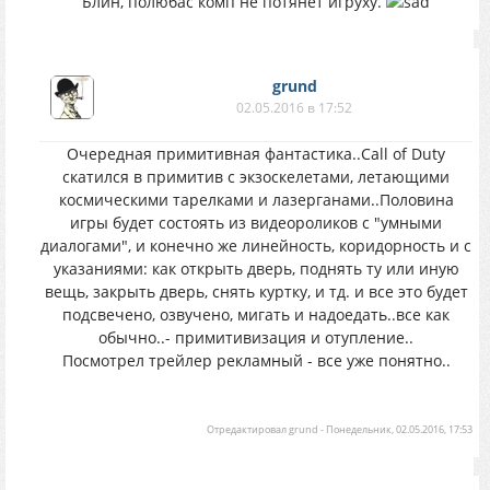
Блин, полюбас комп не потянет игруху.
grund
02.05.2016 в 17:52
Очередная примитивная фантастика..Call of Duty
скатился в примитив с экзоскелетами, летающими
космическими тарелками и лазерганами..Половина
игры будет состоять из видеороликов с "умными
диалогами", и конечно же линейность, коридорность и с
указаниями: как открыть дверь, поднять ту или иную
вещь, закрыть дверь, снять куртку, и тд. и все это будет
подсвечено, озвучено, мигать и надоедать..все как
обычно..- примитивизация и отупление..
Посмотрел трейлер рекламный - все уже понятно..
Отредактировал
grund
-
Понедельник, 02.05.2016, 17:53