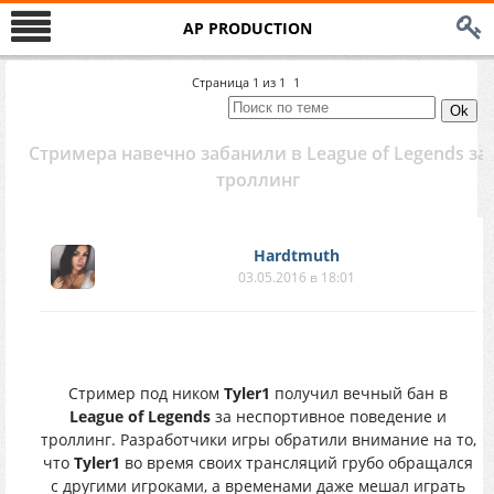
AP PRODUCTION
Страница
1
из
1
1
Стримера навечно забанили в League of Legends за
троллинг
Hardtmuth
03.05.2016 в 18:01
Стример под ником
Tyler1
получил вечный бан в
League of Legends
за неспортивное поведение и
троллинг. Разработчики игры обратили внимание на то,
что
Tyler1
во время своих трансляций грубо обращался
с другими игроками, а временами даже мешал играть