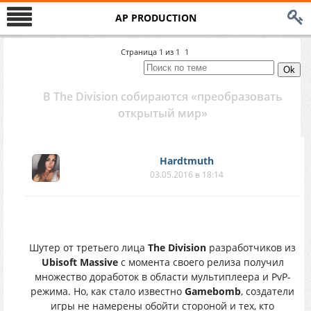
AP PRODUCTION
Страница
1
из
1
1
В The Division собираются «преобразовать
открытый мир»
Hardtmuth
03.05.2016 в 18:14
Шутер от третьего лица
The Division
разработчиков из
Ubisoft Massive
с момента своего релиза получил
множество доработок в области мультиплеера и PvP-
режима. Но, как стало известно
Gamebomb
, создатели
игры не намерены обойти стороной и тех, кто