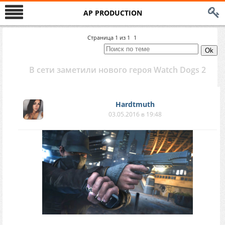
AP PRODUCTION
Страница
1
из
1
1
В сети заметили нового героя Watch Dogs 2
Hardtmuth
03.05.2016 в 19:48