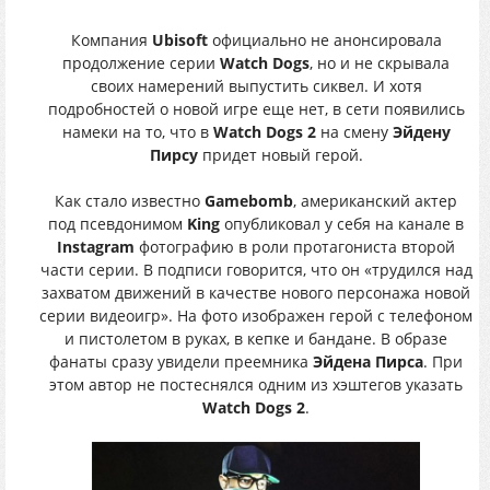
Компания
Ubisoft
официально не анонсировала
продолжение серии
Watch Dogs
, но и не скрывала
своих намерений выпустить сиквел. И хотя
подробностей о новой игре еще нет, в сети появились
намеки на то, что в
Watch Dogs 2
на смену
Эйдену
Пирсу
придет новый герой.
Как стало известно
Gamebomb
, американский актер
под псевдонимом
King
опубликовал у себя на канале в
Instagram
фотографию в роли протагониста второй
части серии. В подписи говорится, что он «трудился над
захватом движений в качестве нового персонажа новой
серии видеоигр». На фото изображен герой с телефоном
и пистолетом в руках, в кепке и бандане. В образе
фанаты сразу увидели преемника
Эйдена Пирса
. При
этом автор не постеснялся одним из хэштегов указать
Watch Dogs 2
.