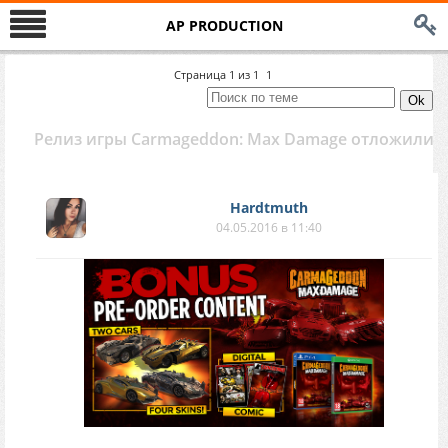
AP PRODUCTION
Страница
1
из
1
1
Релиз игры Carmageddon: Max Damage отложили
Hardtmuth
04.05.2016 в 11:40