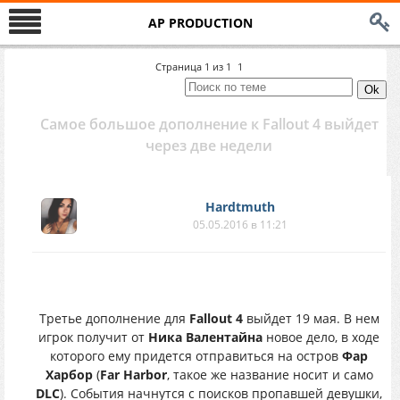
AP PRODUCTION
Страница
1
из
1
1
Самое большое дополнение к Fallout 4 выйдет
через две недели
Hardtmuth
05.05.2016 в 11:21
Третье дополнение для
Fallout 4
выйдет 19 мая. В нем
игрок получит от
Ника Валентайна
новое дело, в ходе
которого ему придется отправиться на остров
Фар
Харбор
(
Far Harbor
, такое же название носит и само
DLC
). События начнутся с поисков пропавшей девушки,