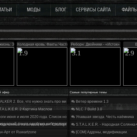
ТАТЬИ
МОДЫ
БЛОГ
СЕРВИСЫ САЙТА
ФАЙЛ
 жизнь: Эффект бабочки
Холодная кровь: Факты.Часть первая
Реборн: Двойники - «Исток»
1.9
3.1
2.9
й эфир
Самые популярные темы
ALKER 2. Все, что нужно знать про мир, геймплей и сюжет | Разбор трейлера
Ветер времени 1.3
T.A.L.K.E.R. 2 Картина Маслом
NLC 7 Build 3.0
оги июня и июля 2020 года. Список нововведений
Упавшая звезда. Честь наёмника
нцузский сенат одобрил киберспорт
бречённый на вечные муки». Слабоумие и отвага
S.T.A.L.K.E.R. - Народная Солянка
н-Арт от Ruwartzone
[COM] Аддоны, модификации.