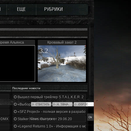
Ы
ЕЩЕ
РУБРИКИ
Время Альянса
Кровавый закат 2
3.2
Последние новости
Вышел первый трейлер S.T.A.L.K.E.R. 2
«Выбор» - четвертый отчет о разработке!
«SFZ Project» - полная версия в разработке!
+DMX 1.3.5.ООП.МА.К.
Stalker News. Выпуск от 29.06.20
«Legend Returns 1.0» - Информация о моде за июнь 2020