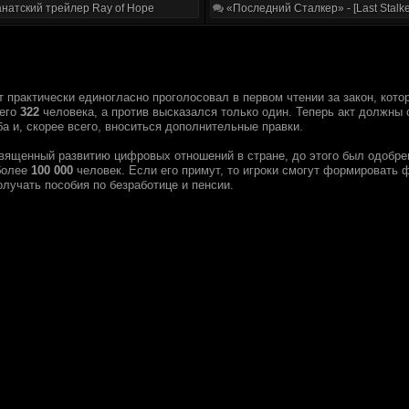
натский трейлер Ray of Hope
«Последний Сталкер» - [Last Stalke
т практически единогласно проголосовал в первом чтении за закон, кот
 его
322
человека, а против высказался только один. Теперь акт должны 
а и, скорее всего, вноситься дополнительные правки.
священный развитию цифровых отношений в стране, до этого был одобре
более
100 000
человек. Если его примут, то игроки смогут формировать 
олучать пособия по безработице и пенсии.