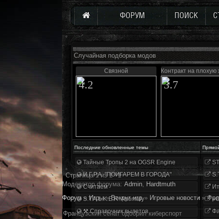
ФОРУМ
ПОИСК
С
Случайная подборка модов
Связной
Контракт на плохую
4.2
3.7
Последние обновленные темы
Прямо
Тайные Тропы 2 на OGSR Engine
ST
И.Г.Р.А. "ПОИГАРЕМ В ГОРОДА"
S.
Страница
1
из
1
1
Модератор форума:
Аdmin
,
Hardtmuth
Считаем
Ит
Форум
»
Игры
»
Вокруг игр
»
Игровые новости
»
Фра
S.T.A.L.K.E.R. Anomaly
«О
⚒ Справочник вылетов
Фа
Французский сенат одобрил киберспорт