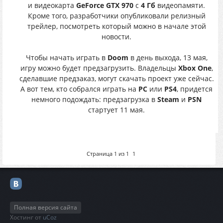
и видеокарта
GeForce GTX 970
с
4 Гб
видеопамяти.
Кроме того, разработчики опубликовали релизный
трейлер, посмотреть который можно в начале этой
новости.
Чтобы начать играть в
Doom
в день выхода, 13 мая,
игру можно будет предзагрузить. Владельцы
Xbox One
,
сделавшие предзаказ, могут скачать проект уже сейчас.
А вот тем, кто собрался играть на
PC
или
PS4
, придется
немного подождать: предзагрузка в
Steam
и
PSN
стартует 11 мая.
Страница
1
из
1
1
Полная версия сайта
Хостинг от
uCoz