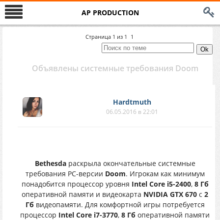
AP PRODUCTION
Страница
1
из
1
1
Объявлены системные требования Doom
Hardtmuth
06.05.2016 в 22:01
Bethesda
раскрыла окончательные системные
требования PC-версии
Doom
. Игрокам как минимум
понадобится процессор уровня
Intel Core i5-2400
,
8 Гб
оперативной памяти и видеокарта
NVIDIA GTX 670
c
2
Гб
видеопамяти. Для комфортной игры потребуется
процессор
Intel Core i7-3770
,
8 Гб
оперативной памяти