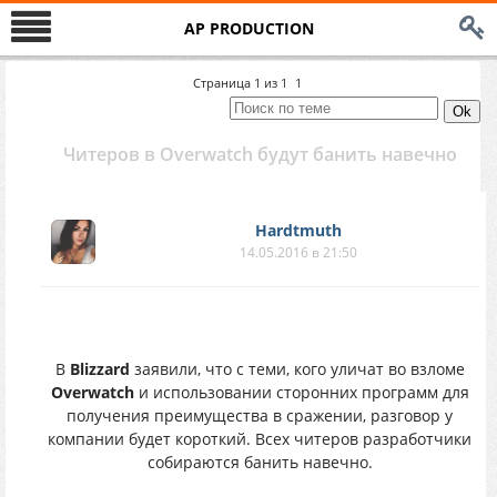
AP PRODUCTION
Страница
1
из
1
1
Читеров в Overwatch будут банить навечно
Hardtmuth
14.05.2016 в 21:50
В
Blizzard
заявили, что с теми, кого уличат во взломе
Overwatch
и использовании сторонних программ для
получения преимущества в сражении, разговор у
компании будет короткий. Всех читеров разработчики
собираются банить навечно.