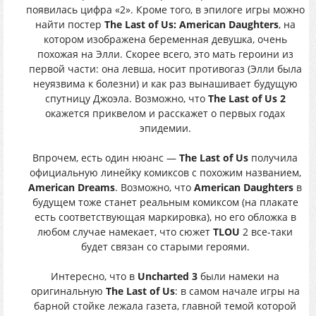
появилась цифра «2». Кроме того, в эпилоге игры можно
найти постер
The Last of Us: American Daughters
, на
котором изображена беременная девушка, очень
похожая на Элли. Скорее всего, это мать героини из
первой части: она левша, носит противогаз (Элли была
неуязвима к болезни) и как раз вынашивает будущую
спутницу Джоэла. Возможно, что
The Last of Us 2
окажется приквелом и расскажет о первых годах
эпидемии.
Впрочем, есть один нюанс —
The Last of Us
получила
официальную линейку комиксов с похожим названием,
American Dreams
. Возможно, что
American Daughters
в
будущем тоже станет реальным комиксом (на плакате
есть соответствующая маркировка), но его обложка в
любом случае намекает, что сюжет
TLOU
2 все-таки
будет связан со старыми героями.
Интересно, что в
Uncharted 3
были намеки на
оригинальную
The Last of Us
: в самом начале игры на
барной стойке лежала газета, главной темой которой