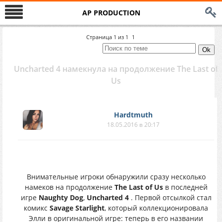
AP PRODUCTION
Страница
1
из
1
1
Uncharted 4 намекнула на продолжение The Last of
Us
Hardtmuth
18.05.2016 в 20:17
Внимательные игроки обнаружили сразу несколько
намеков на продолжение
The Last of Us
в последней
игре
Naughty Dog
,
Uncharted 4
. Первой отсылкой стал
комикс
Savage Starlight
, который коллекционировала
Элли в оригинальной игре: теперь в его названии