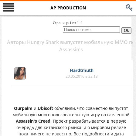
AP PRODUCTION
Страница
1
из
1
1
Авторы Hungry Shark выпустят мобильную MMO по
Assassin's
Hardtmuth
20.05.2016 в 22:13
Ourpalm
и
Ubisoft
объявили, что совместно выпустят
мобильную многопользовательскую игру во вселенной
Assassin's Creed
. Проект разрабатывается в первую
очередь для китайского рынка, и о мировом релизе
пока ничего не известно. Все подробности и дата