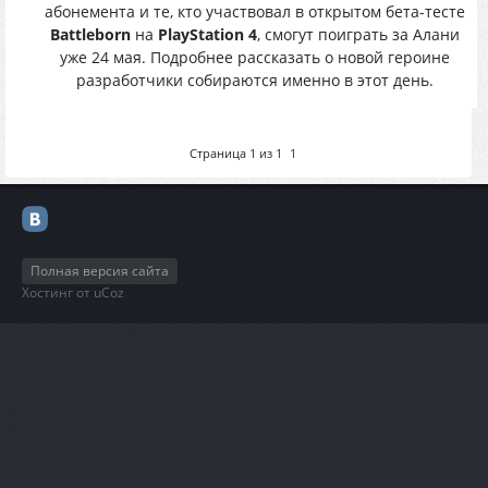
абонемента и те, кто участвовал в открытом бета-тесте
Battleborn
на
PlayStation 4
, смогут поиграть за Алани
уже 24 мая. Подробнее рассказать о новой героине
разработчики собираются именно в этот день.
Страница
1
из
1
1
Полная версия сайта
Хостинг от
uCoz