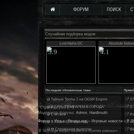
ФОРУМ
ПОИСК
С
Случайная подборка модов
Lost Alpha DC
Absolute Natur
3.9
4.1
Последние обновленные темы
Прямо
Тайные Тропы 2 на OGSR Engine
ST
И.Г.Р.А. "ПОИГАРЕМ В ГОРОДА"
S.
Страница
1
из
1
1
Модератор форума:
Аdmin
,
Hardtmuth
Считаем
Ит
Форум
»
Игры
»
Вокруг игр
»
Игровые новости
»
В S
S.T.A.L.K.E.R. Anomaly
«О
⚒ Справочник вылетов
Фа
В Skyforge скоро начнется «Битва равных»