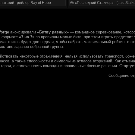
натский трейлер Ray of Hope
«Последний Сталкер» - [Last Stalke
forge
анонсировали
«Битву равных»
— командное соревнование, котор
в формате
«3 на 3»
по правилам малых битв, при этом играть предстоит 
участников будет две недели, чтобы набрать максимальный рейтинг в от
 составе заранее собранной группы.
ействовать некоторые ограничения: нельзя использовать транспорт, бо
асов, а также способности и символы из атласов вторжений. Как отмеча
ь героя, а сплоченность команды и правильные боевые решения. Стартуе
Сообщение от