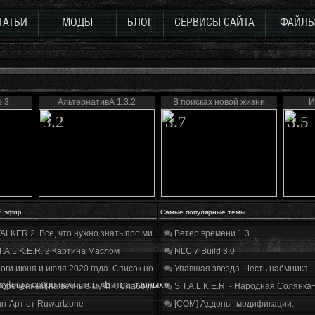
ТАТЬИ
МОДЫ
БЛОГ
СЕРВИСЫ САЙТА
ФАЙЛ
e 3
АльтернативА 1.3.2
В поисках новой жизни
И
3.2
3.7
3.5
й эфир
Самые популярные темы
ALKER 2. Все, что нужно знать про мир, геймплей и сюжет | Разбор трейлера
Ветер времени 1.3
T.A.L.K.E.R. 2 Картина Маслом
NLC 7 Build 3.0
оги июня и июля 2020 года. Список нововведений
Упавшая звезда. Честь наёмника
kyforge скоро начнется «Битва равных»
бречённый на вечные муки». Слабоумие и отвага
S.T.A.L.K.E.R. - Народная Солянка
н-Арт от Ruwartzone
[COM] Аддоны, модификации.