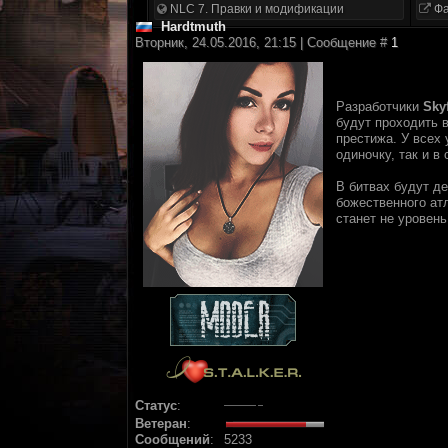
NLC 7. Правки и модификации
Фа
Hardtmuth
Вторник, 24.05.2016, 21:15 | Сообщение #
1
Разработчики
Sky
будут проходить 
престижа. У всех 
одиночку, так и в
В битвах будут д
божественного атл
станет не уровен
Статус
:
Ветеран
:
Сообщений
:
5233