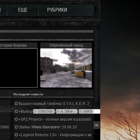
Ы
ЕЩЕ
РУБРИКИ
стория Борова
Обречённый город
4.2
Последние новости
Вышел первый трейлер S.T.A.L.K.E.R. 2
«Выбор» - четвертый отчет о разработке!
«SFZ Project» - полная версия в разработке!
+DMX 1.3.5.ООП.МА.К.
Stalker News. Выпуск от 29.06.20
«Legend Returns 1.0» - Информация о моде за июнь 2020