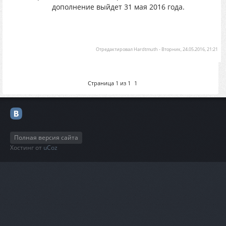
дополнение выйдет 31 мая 2016 года.
Отредактировал
Hardtmuth
-
Вторник, 24.05.2016, 21:21
Страница
1
из
1
1
Полная версия сайта
Хостинг от
uCoz