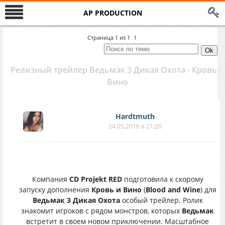
AP PRODUCTION
Страница
1
из
1
1
Релизный трейлер Ведьмак 3 Дикая Охота - Кровь и
Вино
Hardtmuth
24.05.2016 в 21:20
Компания
CD Projekt RED
подготовила к скорому
запуску дополнения
Кровь и Вино
(
Blood and Wine
) для
Ведьмак 3 Дикая Охота
особый трейлер. Ролик
знакомит игроков с рядом монстров, которых
Ведьмак
встретит в своем новом приключении. Масштабное