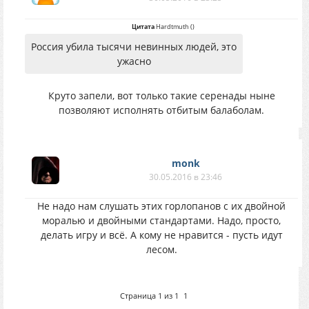
Цитата
Hardtmuth
(
)
Россия убила тысячи невинных людей, это
ужасно
Круто запели, вот только такие серенады ныне
позволяют исполнять отбитым балаболам.
monk
30.05.2016 в 23:46
Не надо нам слушать этих горлопанов с их двойной
моралью и двойными стандартами. Надо, просто,
делать игру и всё. А кому не нравится - пусть идут
лесом.
Страница
1
из
1
1