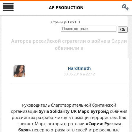
AP PRODUCTION
Страница
1
из
1
1
Авторов российской стратегии о войне в Сирии
обвинили в
Hardtmuth
30.05.2016 в 22:12
Руководитель благотворительной британской
организации
Syria Solidarity UK Марк Бутройд
обвинил
российских разработчиков в помощи террористам. Как
считает Марк, авторы стратегии
«Сирия: Русская
буря»
неверно отражают в своей игре реальные