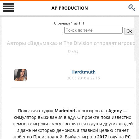
AP PRODUCTION
Страница
1
из
1
1
Авторы «Ведьмака» и The Division отправят игроков
в ад
Hardtmuth
30.05.2016 в 22:15
Польская студия
Madmind
анонсировала
Agony
—
симулятор выживания в аду. О проекте пока известно
немного: игроки смогут вселяться в души других людей
и даже некоторых демонов, а главной целью станет
побег из Преисподней. Выйдет игра в
2017
году на
PC
,