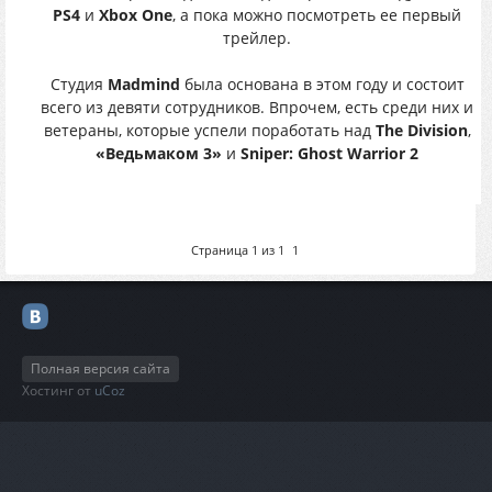
PS4
и
Xbox One
, а пока можно посмотреть ее первый
трейлер.
Студия
Madmind
была основана в этом году и состоит
всего из девяти сотрудников. Впрочем, есть среди них и
ветераны, которые успели поработать над
The Division
,
«Ведьмаком 3»
и
Sniper: Ghost Warrior 2
Страница
1
из
1
1
Полная версия сайта
Хостинг от
uCoz