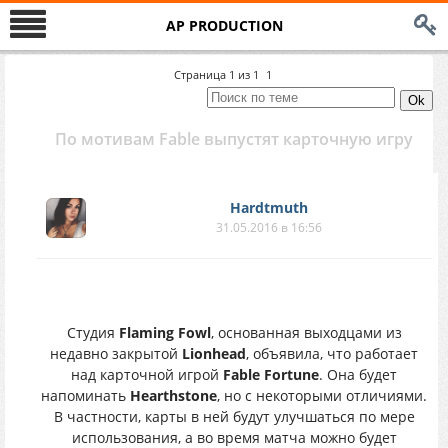
AP PRODUCTION
Страница
1
из
1
1
По мотивам Fable выпустят карточную игру
Hardtmuth
31.05.2016 в 16:56
Студия
Flaming Fowl
, основанная выходцами из
недавно закрытой
Lionhead
, объявила, что работает
над карточной игрой
Fable Fortune
. Она будет
напоминать
Hearthstone
, но с некоторыми отличиями.
В частности, карты в ней будут улучшаться по мере
использования, а во время матча можно будет