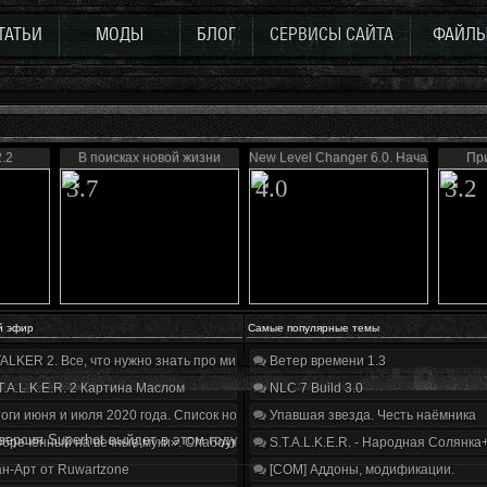
ТАТЬИ
МОДЫ
БЛОГ
СЕРВИСЫ САЙТА
ФАЙЛ
.2
В поисках новой жизни
New Level Changer 6.0. Начало
Пр
3.7
4.0
3.2
й эфир
Самые популярные темы
ALKER 2. Все, что нужно знать про мир, геймплей и сюжет | Разбор трейлера
Ветер времени 1.3
T.A.L.K.E.R. 2 Картина Маслом
NLC 7 Build 3.0
оги июня и июля 2020 года. Список нововведений
Упавшая звезда. Честь наёмника
версия Superhot выйдет в этом году
бречённый на вечные муки». Слабоумие и отвага
S.T.A.L.K.E.R. - Народная Солянка
н-Арт от Ruwartzone
[COM] Аддоны, модификации.