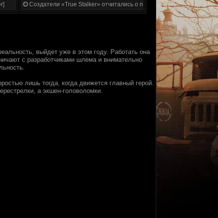
r]
Создатели «True Stalker» отчитались о проделанной работе
альность, выйдет уже в этом году. Работать она
дничают с разработчиками шлема и внимательно
льность.
оростью лишь тогда, когда движется главный герой.
ерестрелки, а экшен-головоломки.