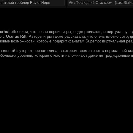
натский трейлер Ray of Hope
«Последний Сталкер» - [Last Stalke
erhot
объявили, что новая версия игры, поддерживающая виртуальную ре
о с
Oculus Rift
. Авторы игры также рассказали, что очень плотно сотру
новые возможности, которые подарит фанатам Superhot виртуальная реа
нальный шутер от первого лица, в котором время течет с нормальной ск
небольших уровней, которые отчасти напоминают даже не традиционные п