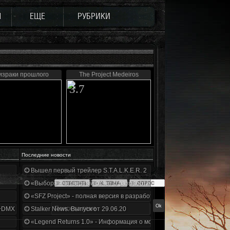
Ы
ЕЩЕ
РУБРИКИ
израки прошлого
The Project Medeiros
3.7
Последние новости
Вышел первый трейлер S.T.A.L.K.E.R. 2
«Выбор» - четвертый отчет о разработке!
«SFZ Project» - полная версия в разработке!
+DMX 1.3.5.ООП.МА.К.
Stalker News. Выпуск от 29.06.20
«Legend Returns 1.0» - Информация о моде за июнь 2020