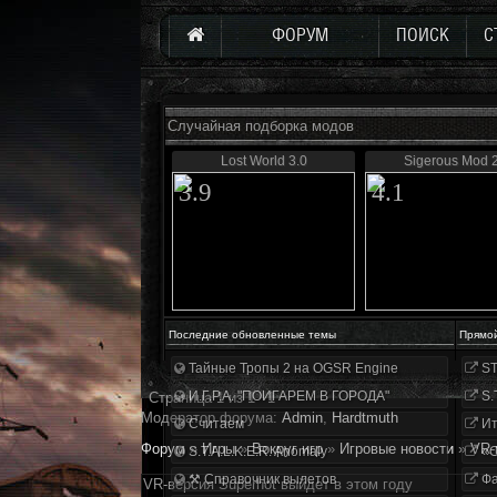
ФОРУМ
ПОИСК
С
Случайная подборка модов
Lost World 3.0
Sigerous Mod 2
3.9
4.1
Последние обновленные темы
Прямо
Тайные Тропы 2 на OGSR Engine
ST
И.Г.Р.А. "ПОИГАРЕМ В ГОРОДА"
S.
Страница
1
из
1
1
Модератор форума:
Аdmin
,
Hardtmuth
Считаем
Ит
Форум
»
Игры
»
Вокруг игр
»
Игровые новости
»
VR-
S.T.A.L.K.E.R. Anomaly
«О
⚒ Справочник вылетов
Фа
VR-версия Superhot выйдет в этом году