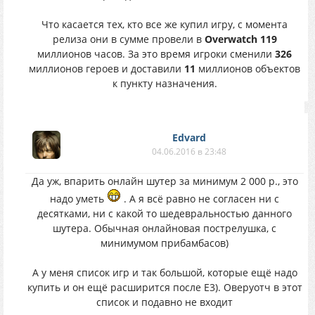
Что касается тех, кто все же купил игру, с момента
релиза они в сумме провели в
Overwatch 119
миллионов часов. За это время игроки сменили
326
миллионов героев и доставили
11
миллионов объектов
к пункту назначения.
Edvard
04.06.2016 в 23:48
Да уж, впарить онлайн шутер за минимум 2 000 р., это
надо уметь
. А я всё равно не согласен ни с
десятками, ни с какой то шедевральностью данного
шутера. Обычная онлайновая пострелушка, с
минимумом прибамбасов)
А у меня список игр и так большой, которые ещё надо
купить и он ещё расширится после Е3). Оверуотч в этот
список и подавно не входит