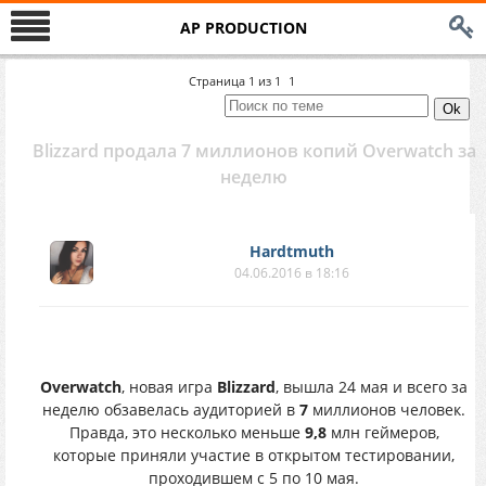
AP PRODUCTION
Страница
1
из
1
1
Blizzard продала 7 миллионов копий Overwatch за
неделю
Hardtmuth
04.06.2016 в 18:16
Overwatch
, новая игра
Blizzard
, вышла 24 мая и всего за
неделю обзавелась аудиторией в
7
миллионов человек.
Правда, это несколько меньше
9,8
млн геймеров,
которые приняли участие в открытом тестировании,
проходившем с 5 по 10 мая.