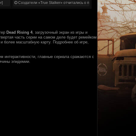
r]
Создатели «True Stalker» отчитались о проделанной работе
стер
Dead Rising 4
, загрузочный экран из игры и
твертая часть серии на самом деле будет ремейком
 и более масштабную карту. Подробнее об игре,
м интерактивности, главные сериала сражаются с
ичины эпидемии.