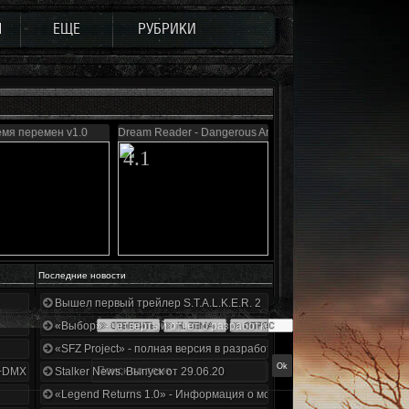
Ы
ЕЩЕ
РУБРИКИ
мя перемен v1.0
Dream Reader - Dangerous Area
4.1
Последние новости
Вышел первый трейлер S.T.A.L.K.E.R. 2
«Выбор» - четвертый отчет о разработке!
«SFZ Project» - полная версия в разработке!
+DMX 1.3.5.ООП.МА.К.
Stalker News. Выпуск от 29.06.20
«Legend Returns 1.0» - Информация о моде за июнь 2020