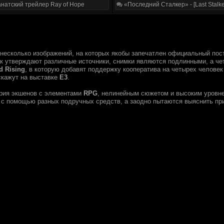
натский трейлер Ray of Hope
«Последний Сталкер» - [Last Stalke
 несколько изображений, на которых якобы запечатлен официальный по
ак утверждают различные источники, снимки являются подлинными, а че
d Rising
, в которую добавят поддержку кооператива на четырех человек
сскажут на выставке
Е3
.
ия экшенов с элементами
RPG
, нелинейным сюжетом и высоким уровне
с помощью разных подручных средств, а заодно пытаются выяснить пр