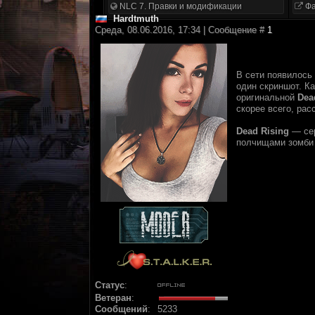
NLC 7. Правки и модификации
Фа
Hardtmuth
Среда, 08.06.2016, 17:34 | Сообщение #
1
В сети появилось
один скриншот. К
оригинальной
Dea
скорее всего, ра
Dead Rising
— сер
полчищами зомби 
Статус
:
Ветеран
:
Сообщений
:
5233