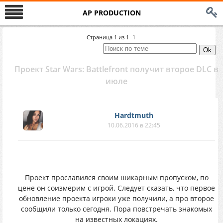
AP PRODUCTION
Страница
1
из
1
1
Проект Star Wars: Battlefront получит второе DLC в
июле
Hardtmuth
10.06.2016 в 22:45
Проект прославился своим шикарным пропуском, по
цене он соизмерим с игрой. Следует сказать, что первое
обновление проекта игроки уже получили, а про второе
сообщили только сегодня. Пора повстречать знакомых
на известных локациях.