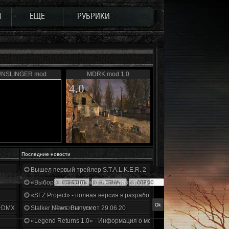
Ы
ЕЩЕ
РУБРИКИ
та
NSLINGER mod
MDRK mod 1.0
4.0
Последние новости
Вышел первый трейлер S.T.A.L.K.E.R. 2
«Выбор» - четвертый отчет о разработке!
«SFZ Project» - полная версия в разработке!
+DMX 1.3.5.ООП.МА.К.
Stalker News. Выпуск от 29.06.20
«Legend Returns 1.0» - Информация о моде за июнь 2020