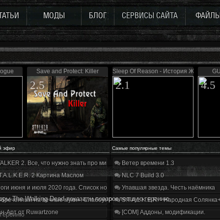
ТАТЬИ
МОДЫ
БЛОГ
СЕРВИСЫ САЙТА
ФАЙЛ
logue
Save and Protect: Killer
Sleep Of Reason - История Журналис
GU
2.5
2.1
4.5
й эфир
Самые популярные темы
ALKER 2. Все, что нужно знать про мир, геймплей и сюжет | Разбор трейлера
Ветер времени 1.3
T.A.L.K.E.R. 2 Картина Маслом
NLC 7 Build 3.0
оги июня и июля 2020 года. Список нововведений
Упавшая звезда. Честь наёмника
оры The Walking Dead показали повзрослевшую героиню
бречённый на вечные муки». Слабоумие и отвага
S.T.A.L.K.E.R. - Народная Солянка
н-Арт от Ruwartzone
[COM] Аддоны, модификации.
 героиню