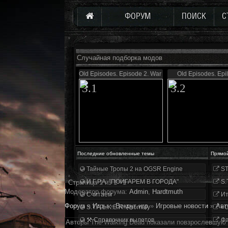
ФОРУМ
ПОИСК
С
Случайная подборка модов
Old Episodes. Episode 2. War of Zone.
Old Episodes. Epi
3.1
3.2
Последние обновленные темы
Прямо
Тайные Тропы 2 на OGSR Engine
ST
И.Г.Р.А. "ПОИГАРЕМ В ГОРОДА"
S.
Страница
1
из
1
1
Модератор форума:
Аdmin
,
Hardtmuth
Считаем
Ит
Форум
»
Игры
»
Вокруг игр
»
Игровые новости
»
Авт
S.T.A.L.K.E.R. Anomaly
«О
⚒ Справочник вылетов
Фа
Авторы The Walking Dead показали повзрослевшую