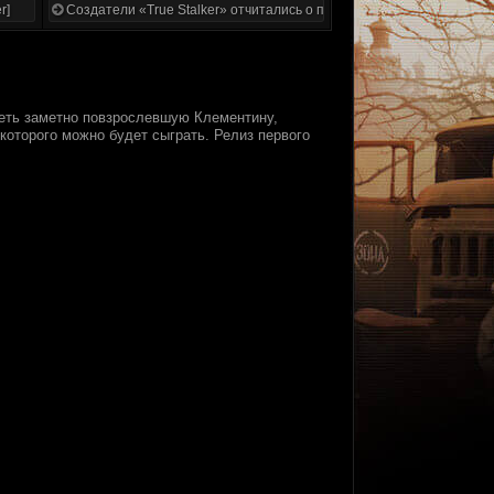
r]
Создатели «True Stalker» отчитались о проделанной работе
деть заметно повзрослевшую Клементину,
оторого можно будет сыграть. Релиз первого