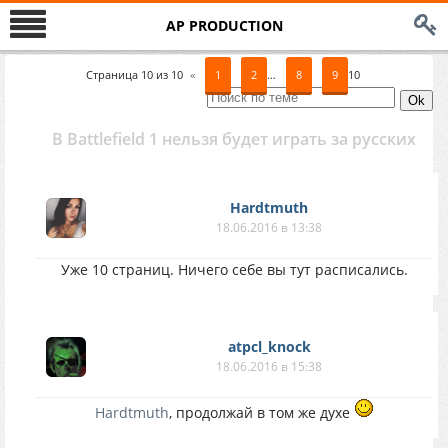
AP PRODUCTION
Страница
10
из
10
«
1
2
…
8
9
10
В Battlefield 1 нельзя будет играть за русских
Hardtmuth
18.06.2016 в 13:38
Уже 10 страниц. Ничего себе вы тут расписались.
atpcl_knock
18.06.2016 в 15:38
Hardtmuth
, продолжай в том же духе