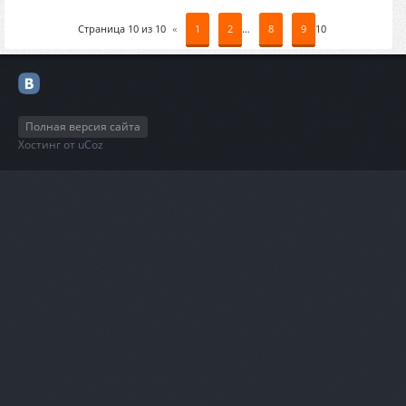
Страница
10
из
10
«
1
2
…
8
9
10
Полная версия сайта
Хостинг от
uCoz