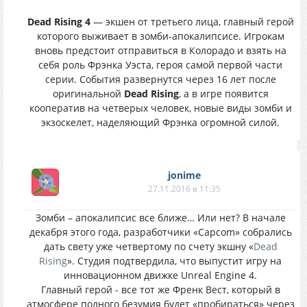
Dead Rising 4
— экшен от третьего лица, главный герой
которого выживает в зомби-апокалипсисе. Игрокам
вновь предстоит отправиться в Колорадо и взять на
себя роль Фрэнка Уэста, героя самой первой части
серии. События развернутся через 16 лет после
оригинальной
Dead Rising
, а в игре появится
кооператив на четверых человек, новые виды зомби и
экзоскелет, наделяющий Фрэнка огромной силой.
jonime
27.11.2016 в 11:35
Зомби – апокалипсис все ближе… Или нет? В начале
декабря этого года, разработчики «Capcom» собрались
дать свету уже четвертому по счету экшну «
Dead
Rising
». Студия подтвердила, что выпустит игру на
инновационном движке Unreal Engine 4.
Главный герой - все тот же Френк Вест, который в
атмосфере полного безумия будет «пробираться» через