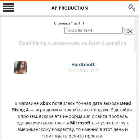
AP PRODUCTION
Страница
1
из
1
1
Dead Rising 4, возможно, выйдет 6 декабря
Hardtmuth
15.06.2016 в 15:51
В магазине
Xbox
появилась точная дата выхода
Dead
Rising 4
— игра должна появиться в продаже 6 декабря.
Впрочем, вскоре эта информация с сайта пропала,
однако учитывая планы
Microsoft
выпустить игру к
американскому Рождеству, то именно в этот день и
стоит ждать релиза проекта.