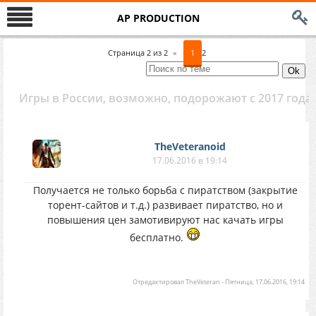
AP PRODUCTION
Страница
2
из
2
«
1
2
Игры в России, возможно, подорожают c 2017 года
TheVeteranoid
17.06.2016 в 19:14
Получается не только борьба с пиратством (закрытие
торент-сайтов и т.д.) развивает пиратство, но и
повышения цен замотивируют нас качать игры
бесплатно.
Отредактировал
TheVeteran
-
Пятница, 17.06.2016, 19:14