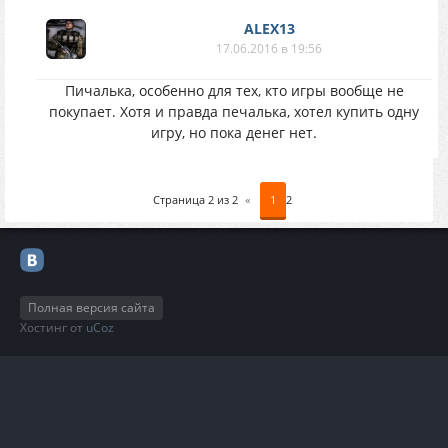
ALEX13
17.06.2016 в 19:56
Пичалька, особенно для тех, кто игры вообще не
покупает. Хотя и правда печалька, хотел купить одну
игру, но пока денег нет.
Страница
2
из
2
«
1
2
Полная версия сайта
Хостинг от
uCoz