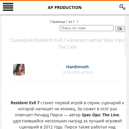
AP PRODUCTION
Страница
1
из
1
1
Сценарий Resident Evil 7 напишет автор Spec Ops:
The Line
Hardtmuth
18.06.2016 в 13:43
Resident Evil 7
станет первой игрой в серии, сценарий к
которой напишет не японец. За сюжет в этот раз
отвечает Ричард Пирси — автор
Spec Ops: The Line
,
удостоившейся нескольких наград за лучший игровой
сценарий в 2012 году. Пирси также работал над